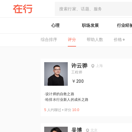
心理
职场发展
行业经
综合排序
评分
帮助人数
价格
许云骅
上海
工程师
￥200
·
设计师的自救之路
·
给排水行业新人的成长之路
5
人约聊过
•
评分
10.0
吴博
北京