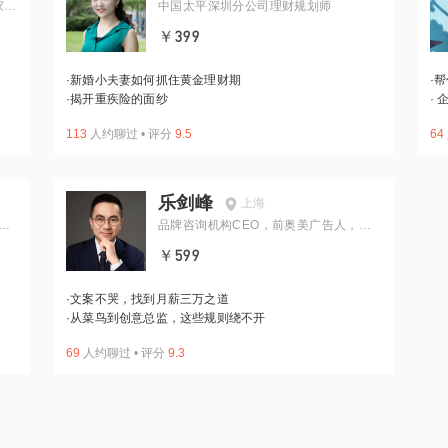
家，
中国太平深圳分公司理财规划师
￥399
·
新婚小夫妻如何抓住黄金理财期
·
帮
·
揭开重疾险的面纱
·
企
113
人约聊过
•
评分
9.5
64
乐剑峰
上海
管
品牌咨询机构CEO，前奥美广告人，
《广告文案》作者
￥599
·
文案不哭，找到月薪三万之道
·
从菜鸟到创意总监，这些规则绕不开
69
人约聊过
•
评分
9.3