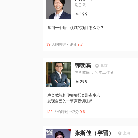
副总裁
￥199
·
拿到一个陌生领域的项目怎么办？
39
人约聊过
•
评分
9.7
韩朝宾
北京
声音教练 ，艺术工作者
￥299
·
声音教练和你聊聊配音那点事儿
·
发现自己的一节声音训练课
133
人约聊过
•
评分
9.6
张斯佳（寧晋）
上海