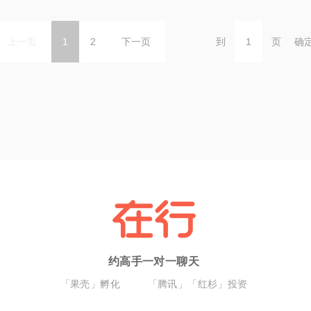
上一页
1
2
下一页
到
页
确
约高手一对一聊天
「果壳」孵化
「腾讯」「红杉」投资