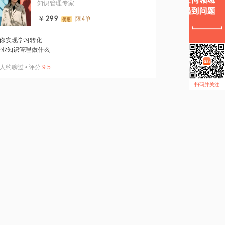
知识管理专家
￥299
限4单
你实现学习转化
业知识管理做什么
人约聊过
•
评分
9.5
扫码并关注