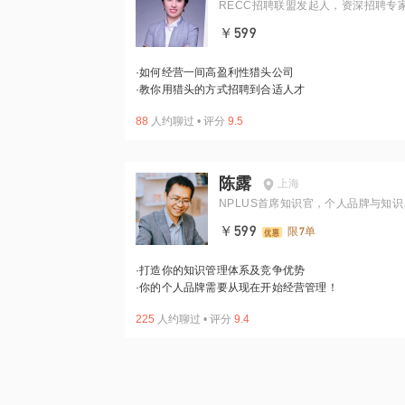
RECC招聘联盟发起人，资深招聘专
PCC认证教练
￥599
·
如何经营一间高盈利性猎头公司
·
教你用猎头的方式招聘到合适人才
88
人约聊过
•
评分
9.5
陈露
上海
NPLUS首席知识官，个人品牌与知识
理专家
￥599
限7单
·
打造你的知识管理体系及竞争优势
·
你的个人品牌需要从现在开始经营管理！
225
人约聊过
•
评分
9.4