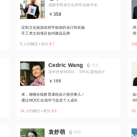
成都市民俗文化研究会秘书长
￥358
·
定制文化旅游或研学旅游的设计和实施
·
用
·
手工类文创项目如何建设品牌
·
用
5
人约聊过
•
评分
9.7
23
Cedric Wang
北京
清华经管MOOC、SPOC课程设计
￥199
·
来，聊聊在线教育课程设计那些事儿！
·
如
·
通过MOOC在线学习促进个人成长
·
9
24
人约聊过
•
评分
9.5
33
袁舒萌
深圳