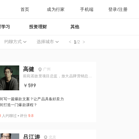
首页
成为行家
手机端
登录/注册
育学习
投资理财
其他
约聊方式
选择城市
1
/2
高健
广州
前宛若故里项目总监，放大品牌营销总经
理
￥599
何写一篇爆款文案？让产品具备好卖力
何打造一门爆款课程？
0
人约聊过
•
评分
9.8
吕江涛
北京