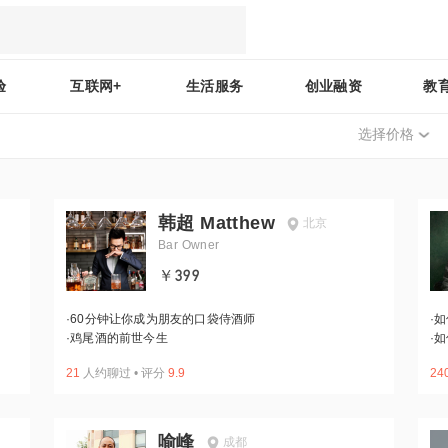
验
互联网+
生活服务
创业融资
教
选择价格
韩超 Matthew
北京
Bar Owner
￥399
·
60分钟让你成为朋友的口袋侍酒师
·
如
·
鸡尾酒的前世今生
·
如
21
人约聊过
•
评分
9.9
24
喻峰
成都