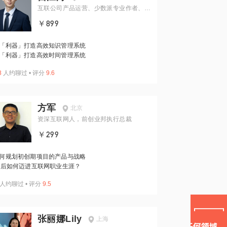
互联公司产品运营、少数派专业作者、E
CC
￥899
「利器」打造高效知识管理系统
「利器」打造高效时间管理系统
8
人约聊过
•
评分
9.6
方军
北京
资深互联网人，前创业邦执行总裁
￥299
何规划初创期项目的产品与战略
0后如何迈进互联网职业生涯？
人约聊过
•
评分
9.5
张丽娜Lily
上海