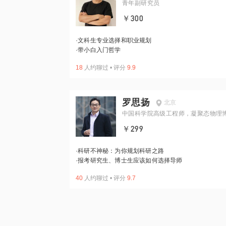
青年副研究员
￥300
·
文科生专业选择和职业规划
·
带小白入门哲学
18
人约聊过
•
评分
9.9
罗思扬
北京
中国科学院高级工程师，凝聚态物理
￥299
·
科研不神秘：为你规划科研之路
·
报考研究生、博士生应该如何选择导师
40
人约聊过
•
评分
9.7