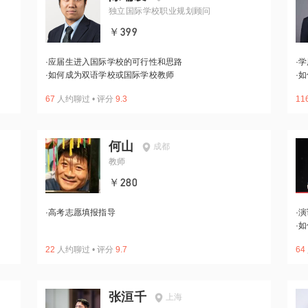
独立国际学校职业规划顾问
￥399
·
应届生进入国际学校的可行性和思路
·
学
·
如何成为双语学校或国际学校教师
·
如
67
人约聊过
•
评分
9.3
11
何山
成都
教师
￥280
·
高考志愿填报指导
·
演
·
如
22
人约聊过
•
评分
9.7
64
张洹千
上海