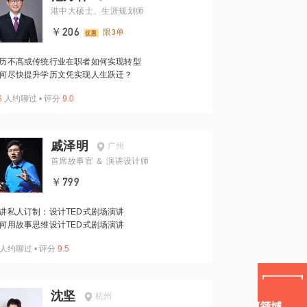
港中大硕士、生涯规划师
￥206
限3单
历不高或传统行业在职者如何实现转型
何尽快提升学历文凭实现人生跃迁？
6
人约聊过
•
评分
9.0
戚泽明
广州
首席故事官 ＆ 演讲设计师
￥799
讲私人订制：设计TED式剧场演讲
何用故事思维设计TED式剧场演讲
人约聊过
•
评分
9.5
沈坚
杭州