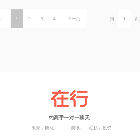
页
1
2
3
4
下一页
到
页
约高手一对一聊天
「果壳」孵化
「腾讯」「红杉」投资