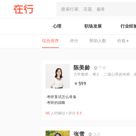
心理
职场发展
行业经
综合排序
评分
帮助人数
价格
陈美龄
宁波
大学教师，博士，二级心理咨询师，
教练
￥599
·
考研复试怎么准备
·
考研的战略
96
人约聊过
•
评分
9.4
张雪
北京