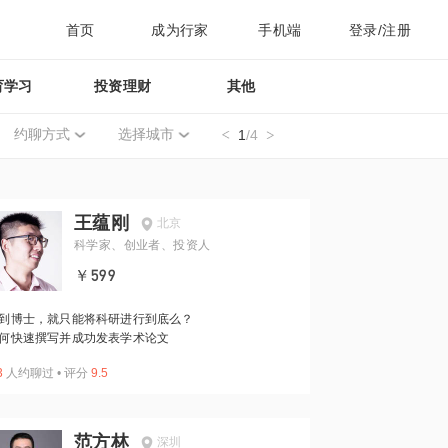
首页
成为行家
手机端
登录/注册
育学习
投资理财
其他
约聊方式
选择城市
1
/4
王蕴刚
北京
科学家、创业者、投资人
￥599
到博士，就只能将科研进行到底么？
何快速撰写并成功发表学术论文
3
人约聊过
•
评分
9.5
范方林
深圳