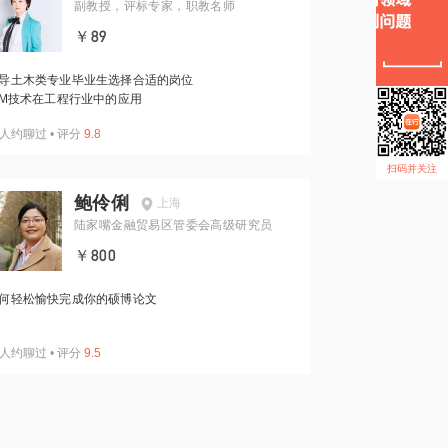
副教授，评标专家，职教名师
￥89
导土木类专业毕业生选择合适的岗位
IM技术在工程行业中的应用
人约聊过
•
评分
9.8
扫码并关注
鲍伶俐
上海
陆家嘴金融贸易区管委会高级研究员
￥800
何轻松愉快完成你的硕博论文
人约聊过
•
评分
9.5