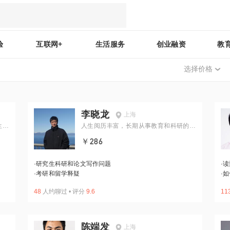
验
互联网+
生活服务
创业融资
教
选择价格
李晓龙
上海
生涯
人生阅历丰富，长期从事教育和科研的博
士后、教授
￥286
·
研究生科研和论文写作问题
·
读
·
考研和留学释疑
·
如
48
人约聊过
•
评分
9.6
11
陈端发
上海