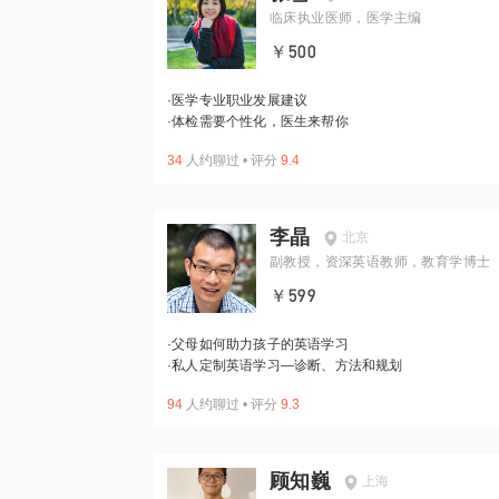
临床执业医师，医学主编
￥500
·
医学专业职业发展建议
·
体检需要个性化，医生来帮你
34
人约聊过
•
评分
9.4
李晶
北京
副教授，资深英语教师，教育学博士
￥599
·
父母如何助力孩子的英语学习
·
私人定制英语学习—诊断、方法和规划
94
人约聊过
•
评分
9.3
顾知巍
上海