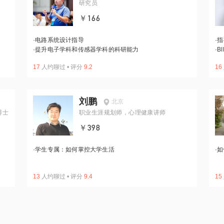
研究员
￥166
·
电路系统设计指导
·
指
·
提升电子学科和传感器学科的科研能力
·
B
17
人约聊过
•
评分
9.2
16
刘鹏
北京
博士
职业生涯规划师，心理健康讲师
￥398
·
学生专属：如何掌控大学生活
·
如
13
人约聊过
•
评分
9.4
15