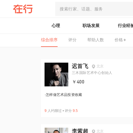
心理
职场发展
行业经
综合排序
评分
帮助人数
价格
迟首飞
北京
三木国际艺术中心创始人
￥400
·
怎样做艺术品投资收藏
9
人约聊过
•
评分
9.5
李紫超
北京