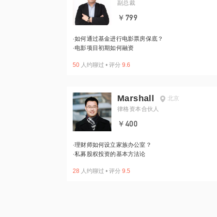
副总裁
￥799
·
如何通过基金进行电影票房保底？
·
电影项目初期如何融资
50
人约聊过
•
评分
9.6
Marshall
北京
律格资本合伙人
￥400
·
理财师如何设立家族办公室？
·
私募股权投资的基本方法论
28
人约聊过
•
评分
9.5