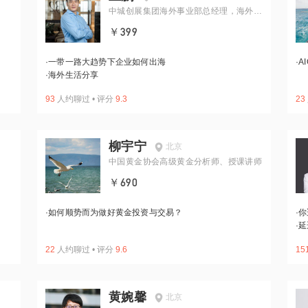
中城创展集团海外事业部总经理，海外置
业移民专家
￥399
·
一带一路大趋势下企业如何出海
·
A
·
海外生活分享
93
人约聊过
•
评分
9.3
23
柳宇宁
北京
中国黄金协会高级黄金分析师、授课讲师
￥690
·
如何顺势而为做好黄金投资与交易？
·
你
·
延
22
人约聊过
•
评分
9.6
15
黄婉馨
北京