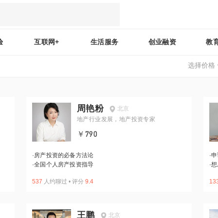
验
互联网+
生活服务
创业融资
教
选择价格
周艳粉
北京
地产行业发展，地产投资专家
￥790
·
房产投资的必备方法论
·
申
·
全国个人房产投资指导
·
想
537
人约聊过
•
评分
9.4
13
王鹏
北京