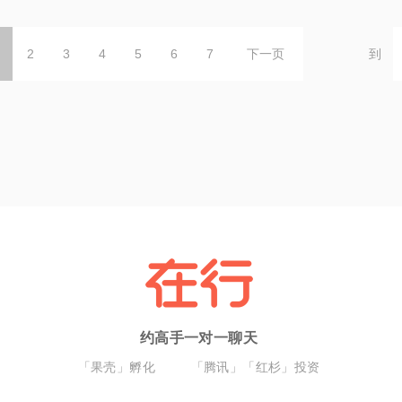
2
3
4
5
6
7
下一页
到
约高手一对一聊天
「果壳」孵化
「腾讯」「红杉」投资