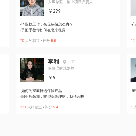
人事总监，物业项目负责人
￥299
·
毕业找工作，毫无头绪怎么办？
·
产
·
手把手教你如何在北京租房
70
人约聊过
•
评分
9.6
42
李利
北京
保险理财规划师
￥9
·
如何为家庭挑选保险产品
·
董
·
职业瓶颈期，转型保险理财，我适合吗
231
人约聊过
•
评分
9.4
6