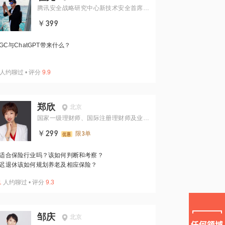
腾讯安全战略研究中心新技术安全首席研
究员
￥399
IGC与ChatGPT带来什么？
人约聊过
•
评分
9.9
郑欣
北京
国家一级理财师、国际注册理财师及业务
总监
￥299
限3单
适合保险行业吗？该如何判断和考察？
迟退休该如何规划养老及相应保险？
1
人约聊过
•
评分
9.3
邹庆
北京