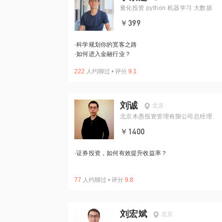
量化投资 python 机器学习 大数据
￥399
·
科学规划你的宽客之路
·
如何进入金融行业？
222
人约聊过
•
评分
9.1
刘诚
北京
北京木愚投资管理有限公司总经理
￥1400
·
证券投资，如何有效提升收益率？
77
人约聊过
•
评分
9.8
刘宏斌
北京