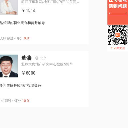
前百度车联网/地图/团购的产品负责人
￥1514
品经理的职业规划和晋升辅导
人约聊过
•
评分
9.8
扫码并关注
董藩
北京
北师大房地产研究中心教授&博导
￥8000
藩为你解答房地产投资疑惑
人约聊过
•
评分
10.0