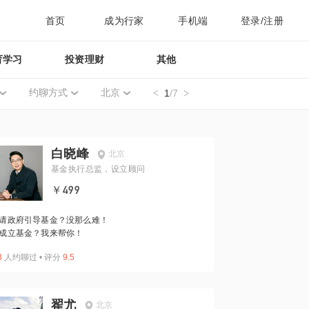
首页
成为行家
手机端
登录/注册
育学习
投资理财
其他
约聊方式
北京
1
/7
白晓峰
北京
基金执行总监，设立顾问
￥499
请政府引导基金？没那么难！
成立基金？我来帮你！
3
人约聊过
•
评分
9.5
翟尤
北京