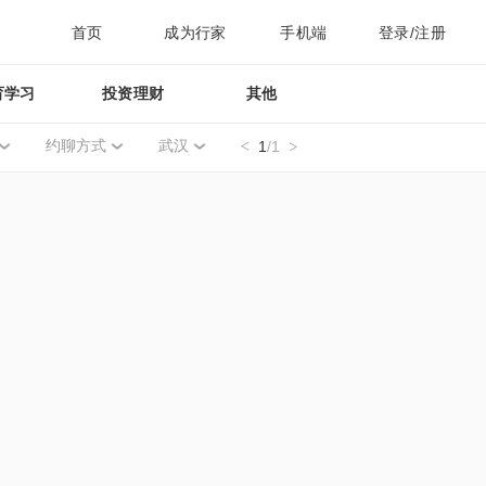
首页
成为行家
手机端
登录/注册
育学习
投资理财
其他
约聊方式
武汉
1
/1