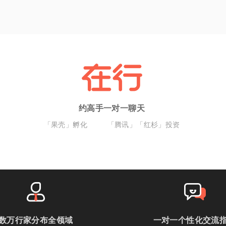
约高手一对一聊天
「果壳」孵化
「腾讯」「红杉」投资
数万行家分布全领域
一对一个性化交流