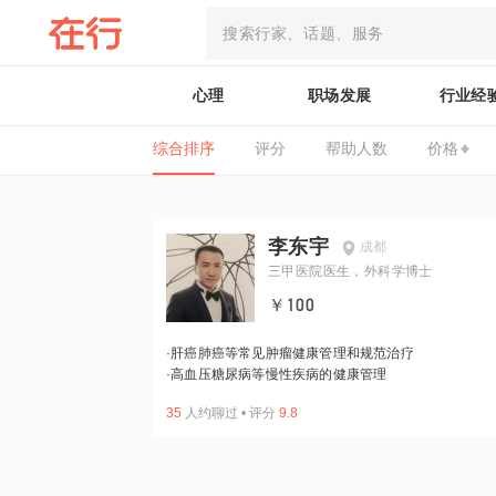
心理
职场发展
行业经
综合排序
评分
帮助人数
价格
李东宇
成都
三甲医院医生，外科学博士
￥100
·
肝癌肺癌等常见肿瘤健康管理和规范治疗
·
高血压糖尿病等慢性疾病的健康管理
35
人约聊过
•
评分
9.8