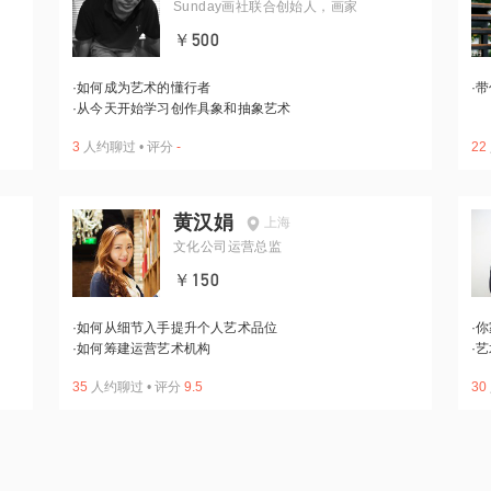
Sunday画社联合创始人，画家
￥500
·
如何成为艺术的懂行者
·
带
·
从今天开始学习创作具象和抽象艺术
3
人约聊过
•
评分
-
22
黄汉娟
上海
文化公司运营总监
￥150
·
如何从细节入手提升个人艺术品位
·
你
·
如何筹建运营艺术机构
·
艺
35
人约聊过
•
评分
9.5
30