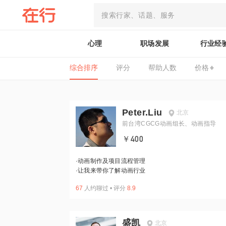
心理
职场发展
行业经
综合排序
评分
帮助人数
价格
Peter.Liu
北京
前台湾CGCG动画组长、动画指导
￥400
·
动画制作及项目流程管理
·
让我来带你了解动画行业
67
人约聊过
•
评分
8.9
盛凯
北京