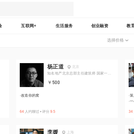
验
互联网+
生活服务
创业融资
教
选择价格
杨正道
北京
知名地产北京总部主任建筑师 国家一级
注册建筑师
￥500
·
改造你的窝
·
策
·
一
64
人约聊过
•
评分
9.5
34
李媛
上海