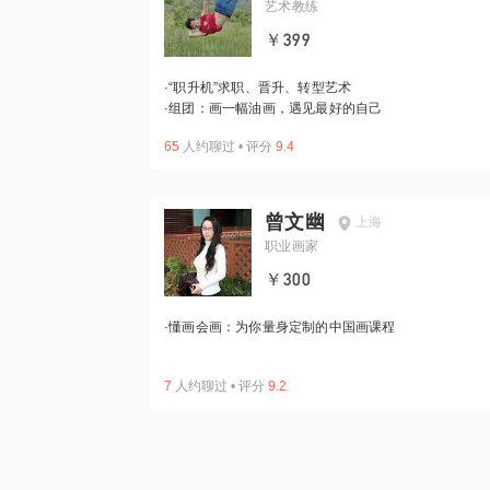
艺术教练
￥399
·
“职升机”求职、晋升、转型艺术
·
组团：画一幅油画，遇见最好的自己
65
人约聊过
•
评分
9.4
曾文幽
上海
职业画家
￥300
·
懂画会画：为你量身定制的中国画课程
7
人约聊过
•
评分
9.2