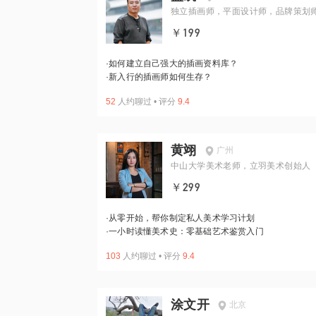
独立插画师，平面设计师，品牌策划
￥199
·
如何建立自己强大的插画资料库？
·
新入行的插画师如何生存？
52
人约聊过
•
评分
9.4
黄翊
广州
中山大学美术老师，立羽美术创始人
￥299
·
从零开始，帮你制定私人美术学习计划
·
一小时读懂美术史：零基础艺术鉴赏入门
103
人约聊过
•
评分
9.4
涂文开
北京