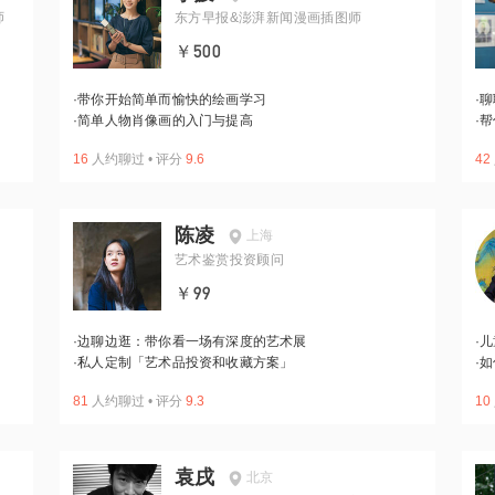
师
东方早报&澎湃新闻漫画插图师
￥500
·
带你开始简单而愉快的绘画学习
·
聊
·
简单人物肖像画的入门与提高
·
帮
16
人约聊过
•
评分
9.6
42
陈凌
上海
艺术鉴赏投资顾问
￥99
·
边聊边逛：带你看一场有深度的艺术展
·
儿
·
私人定制「艺术品投资和收藏方案」
·
如
81
人约聊过
•
评分
9.3
10
袁戌
北京