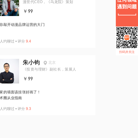
漫世代CEO，《乌龙院》策划
￥99
你敲开动漫品牌运营的大门
人约聊过
•
评分
9.4
扫码并关注
朱小钧
北京
《投资与理财》副社长，策展人
￥99
家的墙面该挂张好画了！
术圈从业指南
人约聊过
•
评分
9.3