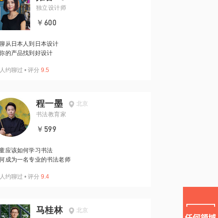
独立设计师
￥600
聊从日本人到日本设计
你的产品找到好设计
人约聊过
•
评分
9.5
程一墨
北京
书法教育家
￥599
童应该如何学习书法
何成为一名专业的书法老师
人约聊过
•
评分
9.4
马桂林
北京