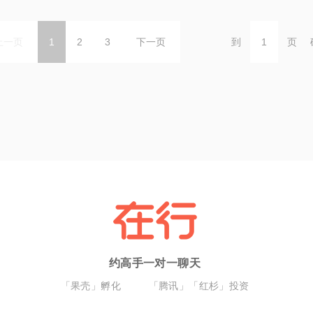
上一页
1
2
3
下一页
到
页
约高手一对一聊天
「果壳」孵化
「腾讯」「红杉」投资