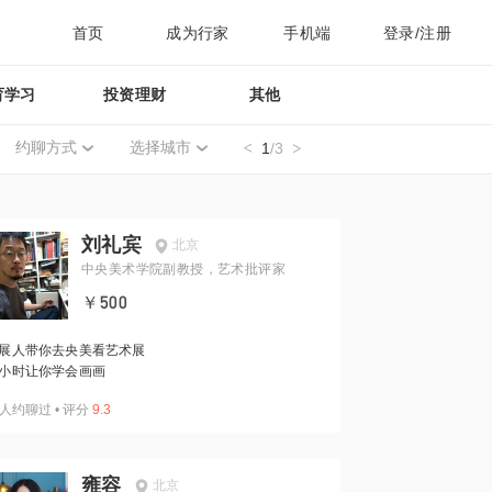
首页
成为行家
手机端
登录/注册
育学习
投资理财
其他
约聊方式
选择城市
1
/3
刘礼宾
北京
中央美术学院副教授，艺术批评家
￥500
展人带你去央美看艺术展
小时让你学会画画
人约聊过
•
评分
9.3
雍容
北京