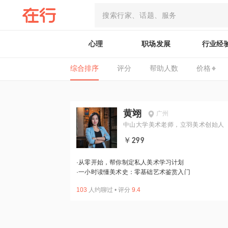
心理
职场发展
行业经
综合排序
评分
帮助人数
价格
黄翊
广州
中山大学美术老师，立羽美术创始人
￥299
·
从零开始，帮你制定私人美术学习计划
·
一小时读懂美术史：零基础艺术鉴赏入门
103
人约聊过
•
评分
9.4