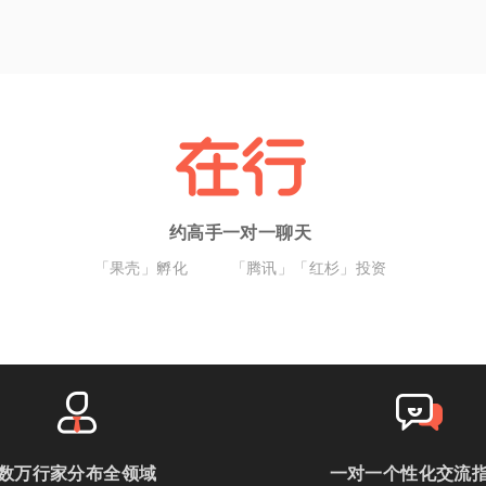
约高手一对一聊天
「果壳」孵化
「腾讯」「红杉」投资
数万行家分布全领域
一对一个性化交流