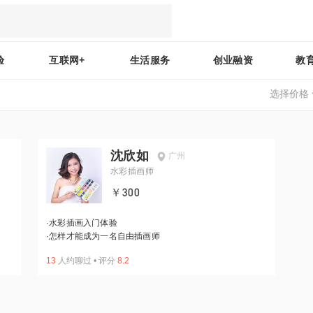
验
互联网+
生活服务
创业融资
教
选择价格
沈欣如
广州
水彩插画师
￥300
·
水彩插画入门体验
·
怎样才能成为一名自由插画师
13
人约聊过
•
评分
8.2