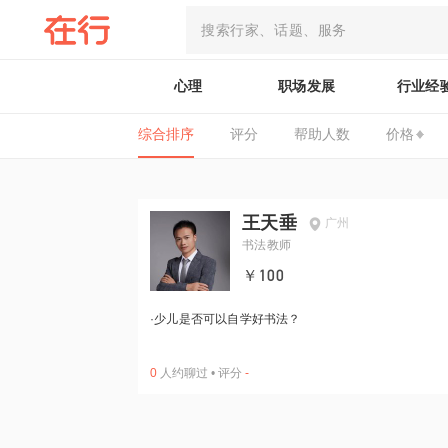
心理
职场发展
行业经
综合排序
评分
帮助人数
价格
王天垂
广州
书法教师
￥100
·
少儿是否可以自学好书法？
0
人约聊过
•
评分
-