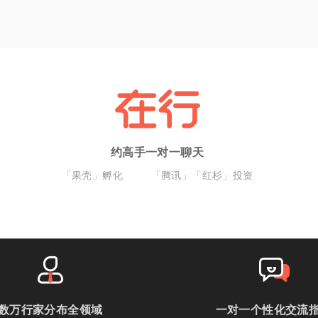
约高手一对一聊天
「果壳」孵化
「腾讯」「红杉」投资
数万行家分布全领域
一对一个性化交流