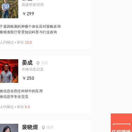
高级研发经理
￥299
于基因检测的肿瘤个体化应对策略咨询
瘤精准医疗背景知识科普与行业咨询
人约聊过
•
评分
10.0
晏成
北京
生物信息总监
￥250
物信息在癌症科研中的应用
物信息学专业交流
人约聊过
•
评分
9.3
裴晓煜
深圳