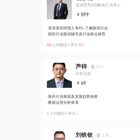
县域民营&战略执行负责人
￥599
·
资深医药经理人有约--了解医药行业
·
医药行业面试辅导及行业岗位推荐
89
人约聊过
•
评分
9.7
芦锌
武汉
企管总监
￥49
·
医药行业政策及发展趋势洞察
·
数据运营分析体系
1
人约聊过
•
评分
-
刘铁钦
上海