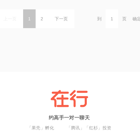
上一页
1
2
下一页
到
页
确
约高手一对一聊天
「果壳」孵化
「腾讯」「红杉」投资