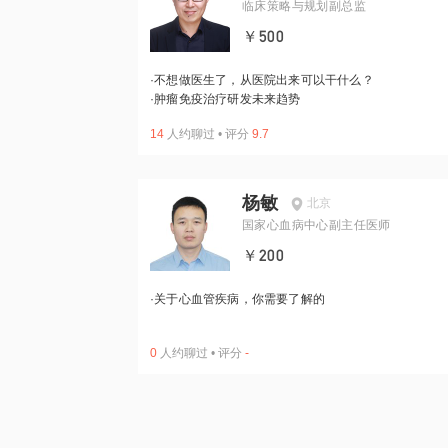
临床策略与规划副总监
￥500
·
不想做医生了，从医院出来可以干什么？
·
肿瘤免疫治疗研发未来趋势
14
人约聊过
•
评分
9.7
杨敏
北京
国家心血病中心副主任医师
￥200
·
关于心血管疾病，你需要了解的
0
人约聊过
•
评分
-