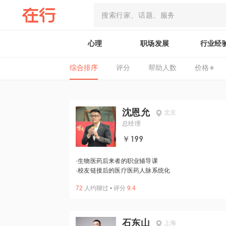
心理
职场发展
行业经
综合排序
评分
帮助人数
价格
沈恩允
北京
总经理
￥199
·
生物医药后来者的职业辅导课
·
校友链接后的医疗医药人脉系统化
72
人约聊过
•
评分
9.4
石东山
上海