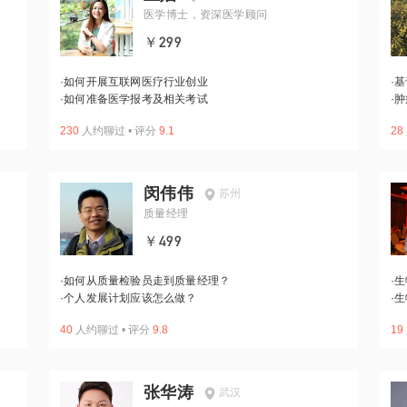
医学博士，资深医学顾问
￥299
·
如何开展互联网医疗行业创业
·
基
·
如何准备医学报考及相关考试
·
肿
230
人约聊过
•
评分
9.1
28
闵伟伟
苏州
质量经理
￥499
·
如何从质量检验员走到质量经理？
·
生
·
个人发展计划应该怎么做？
·
生
40
人约聊过
•
评分
9.8
19
张华涛
武汉