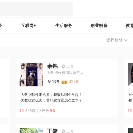
验
互联网+
生活服务
创业融资
教
选择价格
余锦
上海
大数据分析团队负责人
￥199
限1单
·
大数据软件那么多，我该从哪个学起？
·
如
·
大数据这么火，非码农背景怎么竞争？
·
提
10
人约聊过
•
评分
9.8
15
王嫱
上海