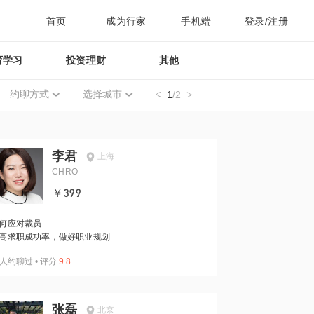
首页
成为行家
手机端
登录/注册
育学习
投资理财
其他
约聊方式
选择城市
1
/2
李君
上海
CHRO
￥399
何应对裁员
高求职成功率，做好职业规划
人约聊过
•
评分
9.8
张磊
北京