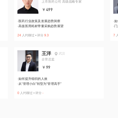
上市医药公司 高级战略专家
￥499
·
医药行业政策及发展趋势洞察
·
如
·
高值医用耗材带量采购趋势展望
·
门
24
人约聊过
•
评分
9.3
7
王洋
武汉
企管总监
￥99
·
如何提升组织的人效
·
从“管理小白”转型为“管理高手”
0
人约聊过
•
评分
-