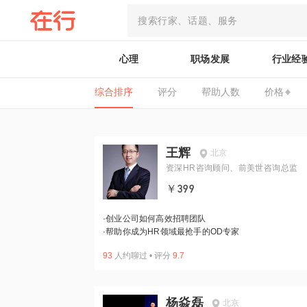
心理
职场发展
行业经
综合排序
评分
帮助人数
价格
王辉
北京
资深HR咨询顾问、前美世咨询总监
￥399
·
创业公司如何高效招聘团队
·
帮助你成为HR领域最抢手的OD专家
93
人约聊过
•
评分
9.7
杨焱磊
北京