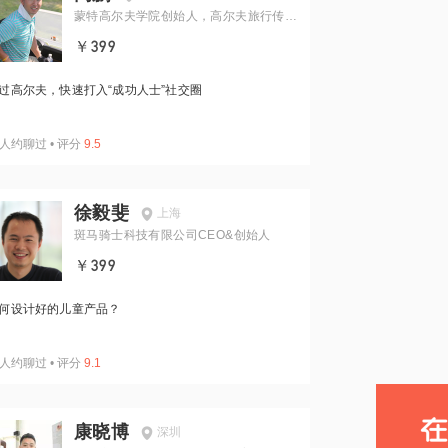
蒙特高尔夫学院创始人，高尔夫旅行传媒
前CMO，渤锐体育科技前合伙人
￥399
过高尔夫，快速打入“成功人士”社交圈
人约聊过
•
评分
9.5
徐毅斐
上海
斑马骑士科技有限公司CEO&创始人
￥399
何设计好的儿童产品？
人约聊过
•
评分
9.1
康晓博
深圳