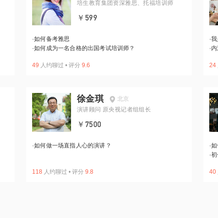
培生教育集团资深雅思、托福培训师
￥599
·
如何备考雅思
·
我
·
如何成为一名合格的出国考试培训师？
·
内
49
人约聊过
•
评分
9.6
24
徐金琪
北京
演讲顾问 原央视记者组组长
￥7500
·
如何做一场直指人心的演讲？
·
如
·
初
118
人约聊过
•
评分
9.8
40