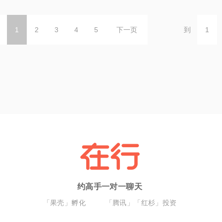
1
2
3
4
5
下一页
到
约高手一对一聊天
「果壳」孵化
「腾讯」「红杉」投资