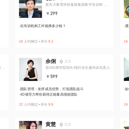
新东方教育科技集团集团教学培训师，高
中语文创建主管
￥299
·
在培训机构工作能挣多少钱？
·
通
16
人约聊过
•
评分
9.3
16
佘俐
北京
发展
前360商学院院长/现抖音生服培训负责人
￥599
·
团队管理：发挥成员优势，打造团队战斗
·
如
·
4D领导力帮你获得正能量高绩效团队
22
人约聊过
•
评分
9.9
24
黄慧
北京