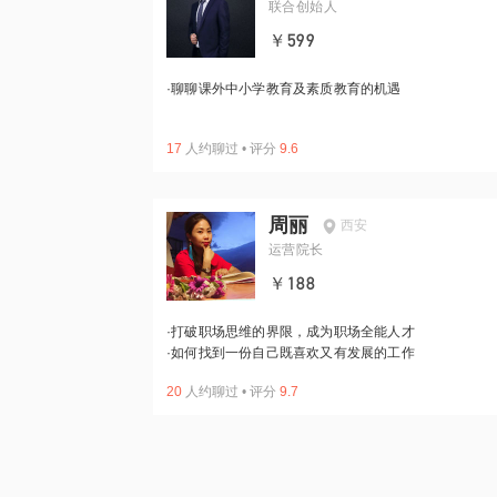
联合创始人
￥599
·
聊聊课外中小学教育及素质教育的机遇
17
人约聊过
•
评分
9.6
周丽
西安
运营院长
￥188
·
打破职场思维的界限，成为职场全能人才
·
如何找到一份自己既喜欢又有发展的工作
20
人约聊过
•
评分
9.7