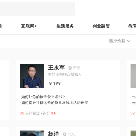
验
互联网+
生活服务
创业融资
教
选择价格
王永军
西安
樊登读书联合创始人
￥199
·
如何让你的孩子爱上读书？
·
一
·
如何提升社群运营的质量及线上活动开展
·
公
39
人约聊过
•
评分
9.6
52
杨洋
北京