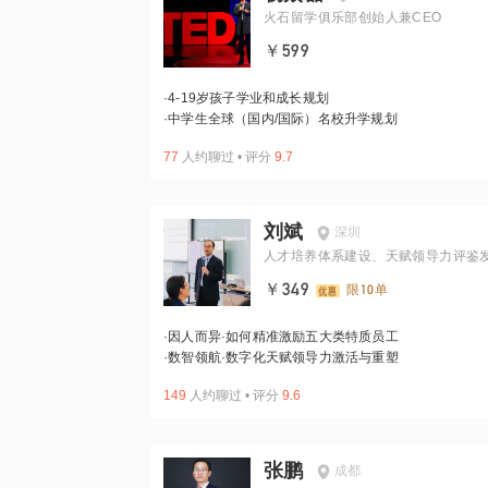
火石留学俱乐部创始人兼CEO
￥599
·
4-19岁孩子学业和成长规划
·
中学生全球（国内/国际）名校升学规划
77
人约聊过
•
评分
9.7
刘斌
深圳
人才培养体系建设、天赋领导力评鉴
专家
￥349
限10单
·
因人而异·如何精准激励五大类特质员工
·
数智领航·数字化天赋领导力激活与重塑
149
人约聊过
•
评分
9.6
张鹏
成都