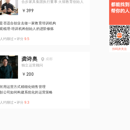
合步家具集团执行董事 火猩教育创始人
￥399
是否适合创业去做一家教育培训机构
观梳理-培训机构创始人的进阶修炼
人约聊过
•
评分
9.5
扫码并关注
龚诗奥
成都
独立运营顾问
￥200
何用运营方式精细化销售管理
创公司如何构建系统化的运营策略
人约聊过
•
评分
9.3