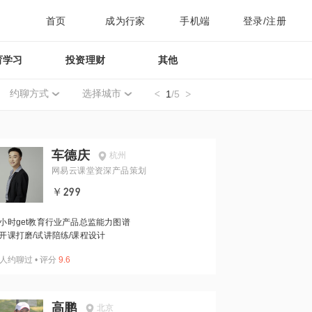
首页
成为行家
手机端
登录/注册
育学习
投资理财
其他
约聊方式
选择城市
1
/5
车德庆
杭州
网易云课堂资深产品策划
￥299
小时get教育行业产品总监能力图谱
开课打磨/试讲陪练/课程设计
人约聊过
•
评分
9.6
高鹏
北京