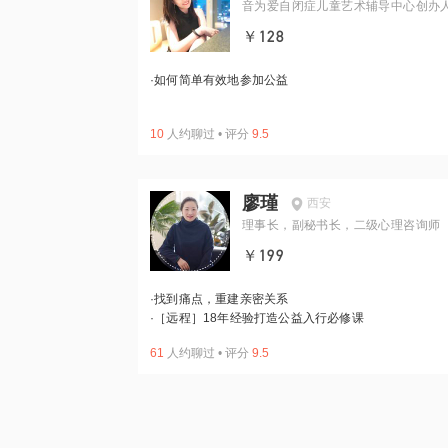
音为爱自闭症儿童艺术辅导中心创办
￥128
·
如何简单有效地参加公益
10
人约聊过
•
评分
9.5
廖瑾
西安
理事长，副秘书长，二级心理咨询师
￥199
·
找到痛点，重建亲密关系
·
［远程］18年经验打造公益入行必修课
61
人约聊过
•
评分
9.5