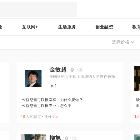
验
互联网+
生活服务
创业融资
教
选择价格
金敏超
上海
美国纽约大学和上海纽约大学兼任教师
￥1
·
公益慈善可以很幸福：为什么要做？
·
帮
·
公益慈善可以很专业：怎么学
·
国
48
人约聊过
•
评分
9.5
10
柳旭
北京