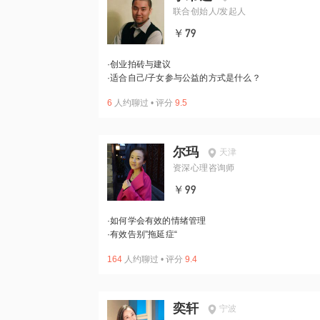
联合创始人/发起人
￥79
·
创业拍砖与建议
·
适合自己/子女参与公益的方式是什么？
6
人约聊过
•
评分
9.5
尔玛
天津
资深心理咨询师
￥99
·
如何学会有效的情绪管理
·
有效告别”拖延症“
164
人约聊过
•
评分
9.4
奕轩
宁波