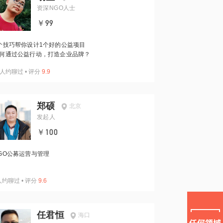
资深NGO人士
￥99
个技巧帮你设计1个好的公益项目
何通过公益行动，打造企业品牌？
人约聊过
•
评分
9.9
郑硕
北京
发起人
￥100
GO公募运营与管理
人约聊过
•
评分
9.6
任君恒
海口