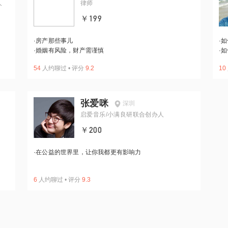
人
律师
￥199
·
房产那些事儿
·
如
·
婚姻有风险，财产需谨慎
·
如
54
人约聊过
•
评分
9.2
10
张爱咪
深圳
启爱音乐/小满良研联合创办人
￥200
·
在公益的世界里，让你我都更有影响力
6
人约聊过
•
评分
9.3