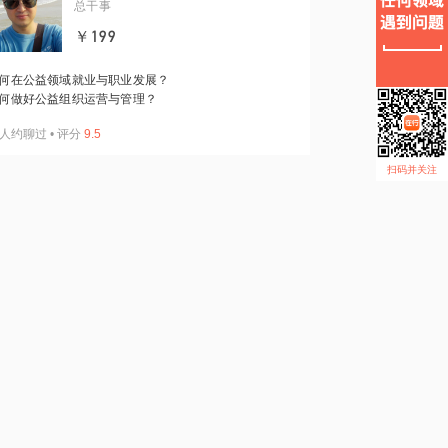
总干事
￥199
何在公益领域就业与职业发展？
何做好公益组织运营与管理？
人约聊过
•
评分
9.5
扫码并关注