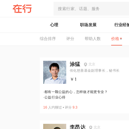
心理
职场发展
行业经
综合排序
评分
帮助人数
价格
涂猛
北京
传化慈善基金副理事长，秘书长
￥1
·
都有一颗公益的心，怎样做才能更专业？
·
公益行业心得
16
人约聊过
•
评分
9.3
李昂达
北京