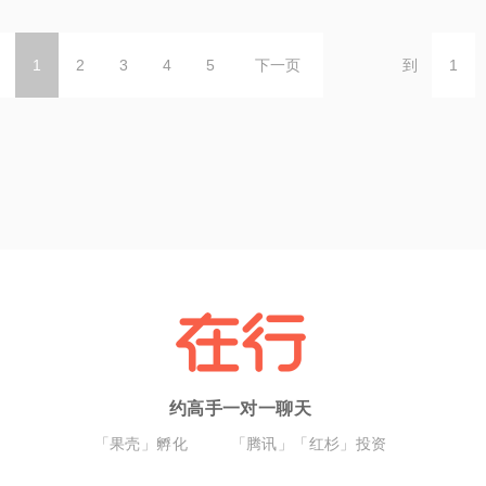
1
2
3
4
5
下一页
到
约高手一对一聊天
「果壳」孵化
「腾讯」「红杉」投资