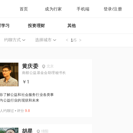
首页
成为行家
手机端
登录/注册
育学习
投资理财
其他
约聊方式
选择城市
1
/5
黄庆委
北京
南都公益基金会助理秘书长
￥1
你了解公益和社会服务行业各类事
内公益行业的现状和未来
人约聊过
•
评分
9.8
胡星
绵阳