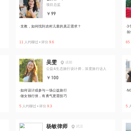
项目总监
￥99
·
支教，如何找到农村儿童的真正需求？
·
3
·
如
11
人约聊过
•
评分
9.6
65
吴雯
成都
公益&生态旅行设计师，深度旅行达人
￥100
·
如何设计或参与一场公益旅行
·
N
·
做女独行侠，有勇气更需技巧
5
人约聊过
•
评分
9.3
5
杨敏律师
武汉