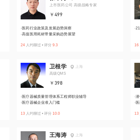
上市医药公司 高级战略专家
￥499
·
医药行业政策及发展趋势洞察
·
2
·
高值医用耗材带量采购趋势展望
24
人约聊过
•
评分
9.3
16
卫根学
上海
高级QMS
￥398
·
医疗器械质量管理体系工程师职业辅导
·
潜
·
医疗器械企业准入门槛
·
医
13
人约聊过
•
评分
10.0
13
王海涛
上海