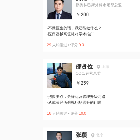
原奥林巴斯外科市场部总监
￥200
·
不做医生的话，我还能做什么？
·
医疗器械高值耗材学术推广
29
人约聊过
•
评分
9.3
邵贤位
上海
COO/运营总监
￥259
·
把握要点，走好运营管理升级之路
·
从成长经历俯视职场晋升的门道
16
人约聊过
•
评分
10.0
张颖
北京