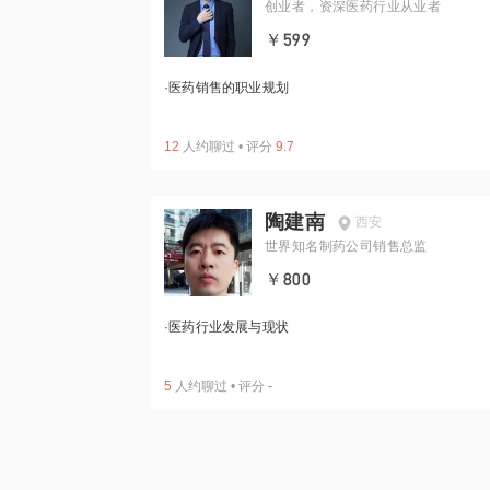
创业者，资深医药行业从业者
￥599
·
医药销售的职业规划
12
人约聊过
•
评分
9.7
陶建南
西安
世界知名制药公司销售总监
￥800
·
医药行业发展与现状
5
人约聊过
•
评分
-