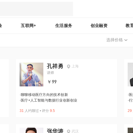
验
互联网+
生活服务
创业融资
教
选择价格
孔祥勇
上海
讲师
￥99
·
聊聊移动医疗方向的技术创新
·
医
·
医疗+人工智能与数据行业创新创业
·
行
31
人约聊过
•
评分
9.5
29
张华涛
武汉