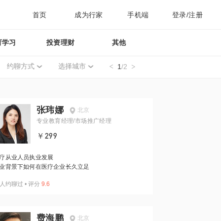
首页
成为行家
手机端
登录/注册
育学习
投资理财
其他
约聊方式
选择城市
1
/2
张玮娜
北京
专业教育经理/市场推广经理
￥299
疗从业人员执业发展
业背景下如何在医疗企业长久立足
人约聊过
•
评分
9.6
费海鹏
北京