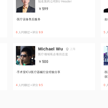
知名医药公司BU Header
￥599
·
医疗设备售后服务
·
如
6
人约聊过
•
评分
9.9
5
Michael Wu
上海
医疗领域私企项目总监
￥500
·
手术室ICU医疗器械行业经验分享
·
医
·
脱
4
人约聊过
•
评分
9.5
0