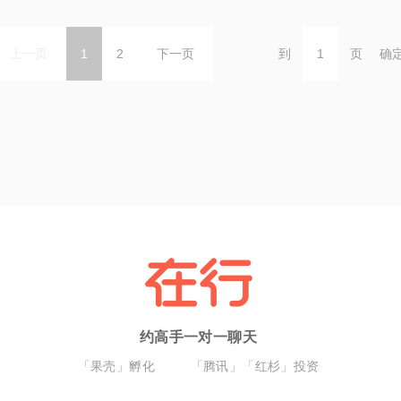
上一页
1
2
下一页
到
页
确
约高手一对一聊天
「果壳」孵化
「腾讯」「红杉」投资