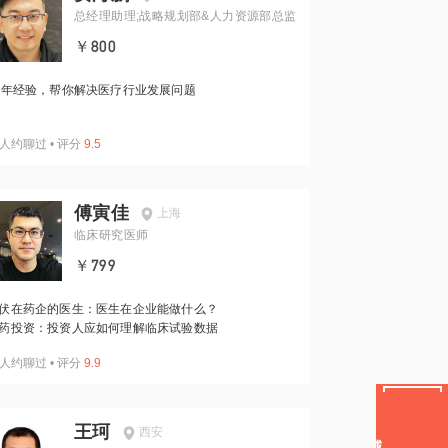
总经理助理;战略规划部&人力资源部总监
￥800
1年经验，帮你解决医疗行业发展问题
人约聊过
•
评分
9.5
傅寅佳
上海
临床研究医师
￥799
伏在药企的医生：医生在企业能做什么？
药投资：投资人应如何理解临床试验数据
人约聊过
•
评分
9.9
王珂
西安