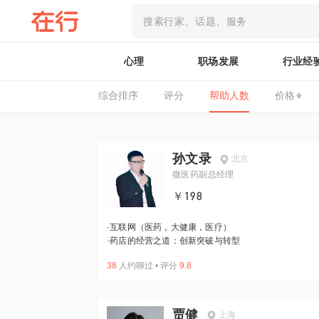
心理
职场发展
行业经
综合排序
评分
帮助人数
价格
孙文录
北京
微医药副总经理
￥198
·
互联网（医药，大健康，医疗）
·
药店的经营之道：创新突破与转型
38
人约聊过
•
评分
9.8
贾健
上海