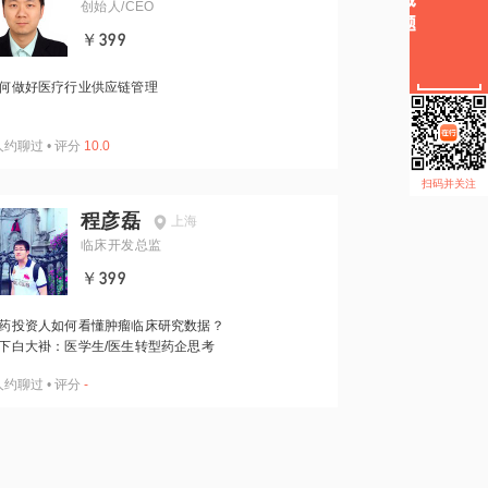
创始人/CEO
￥399
何做好医疗行业供应链管理
人约聊过
•
评分
10.0
扫码并关注
程彦磊
上海
临床开发总监
￥399
药投资人如何看懂肿瘤临床研究数据？
下白大褂：医学生/医生转型药企思考
人约聊过
•
评分
-