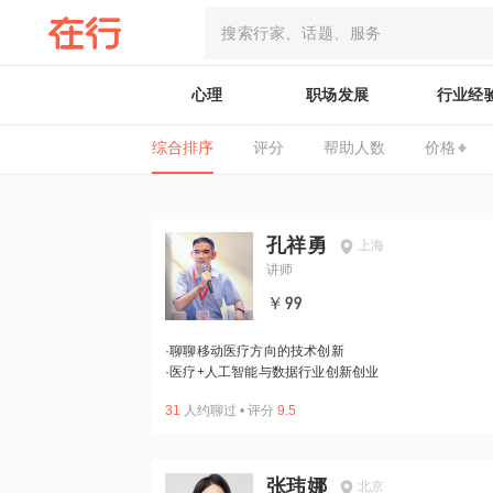
心理
职场发展
行业经
综合排序
评分
帮助人数
价格
孔祥勇
上海
讲师
￥99
·
聊聊移动医疗方向的技术创新
·
医疗+人工智能与数据行业创新创业
31
人约聊过
•
评分
9.5
张玮娜
北京