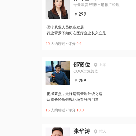
专业教育经理/市场推广经理
￥299
·
医疗从业人员执业发展
·
行业背景下如何在医疗企业长久立足
29
人约聊过
•
评分
9.6
邵贤位
上海
COO/运营总监
￥259
·
把握要点，走好运营管理升级之路
·
从成长经历俯视职场晋升的门道
16
人约聊过
•
评分
10.0
张华涛
武汉