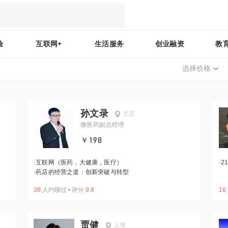
验
互联网+
生活服务
创业融资
教
选择价格
孙文录
北京
微医药副总经理
￥198
·
互联网（医药，大健康，医疗）
·
2
·
药店的经营之道：创新突破与转型
38
人约聊过
•
评分
9.8
16
贾健
上海