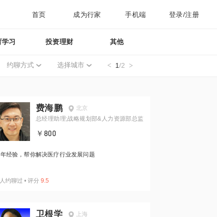
首页
成为行家
手机端
登录/注册
育学习
投资理财
其他
约聊方式
选择城市
1
/2
费海鹏
北京
总经理助理;战略规划部&人力资源部总监
￥800
1年经验，帮你解决医疗行业发展问题
人约聊过
•
评分
9.5
卫根学
上海