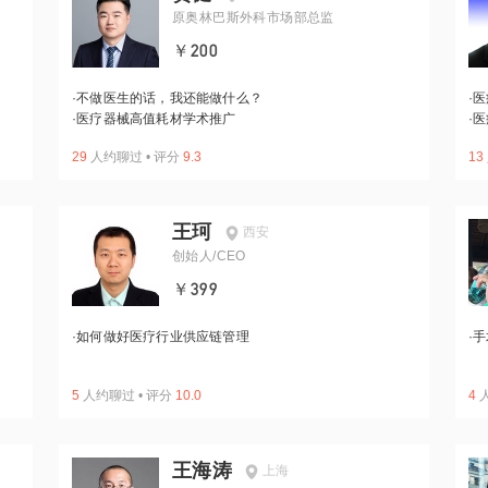
原奥林巴斯外科市场部总监
￥200
·
不做医生的话，我还能做什么？
·
医
·
医疗器械高值耗材学术推广
·
医
29
人约聊过
•
评分
9.3
13
王珂
西安
创始人/CEO
￥399
·
如何做好医疗行业供应链管理
·
手
5
人约聊过
•
评分
10.0
4
王海涛
上海