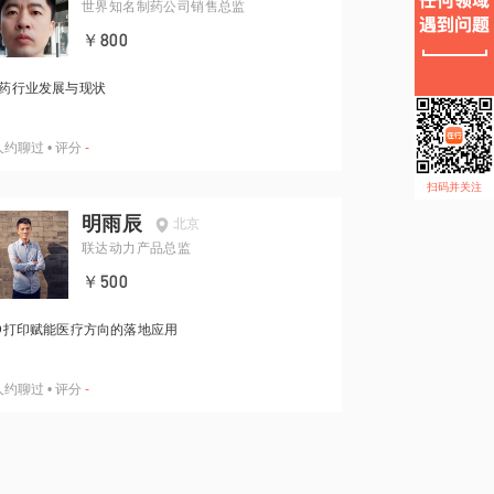
世界知名制药公司销售总监
￥800
药行业发展与现状
人约聊过
•
评分
-
扫码并关注
明雨辰
北京
联达动力产品总监
￥500
D打印赋能医疗方向的落地应用
人约聊过
•
评分
-