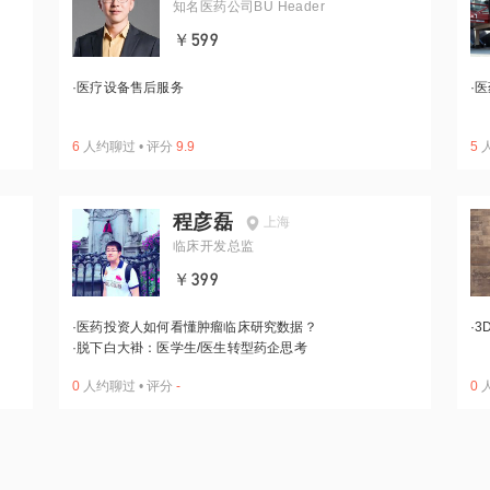
知名医药公司BU Header
￥599
·
医疗设备售后服务
·
医
6
人约聊过
•
评分
9.9
5
程彦磊
上海
临床开发总监
￥399
·
医药投资人如何看懂肿瘤临床研究数据？
·
3
·
脱下白大褂：医学生/医生转型药企思考
0
人约聊过
•
评分
-
0