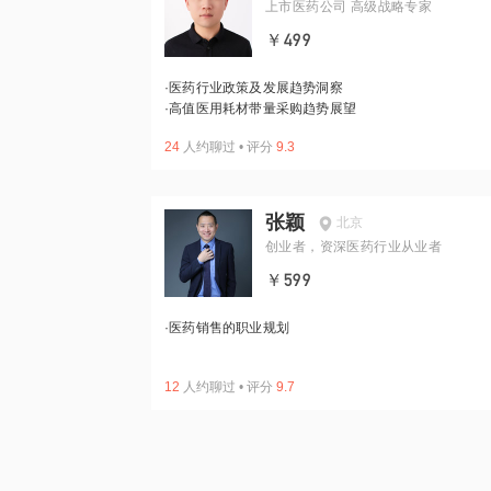
上市医药公司 高级战略专家
￥499
·
医药行业政策及发展趋势洞察
·
高值医用耗材带量采购趋势展望
24
人约聊过
•
评分
9.3
张颖
北京
创业者，资深医药行业从业者
￥599
·
医药销售的职业规划
12
人约聊过
•
评分
9.7