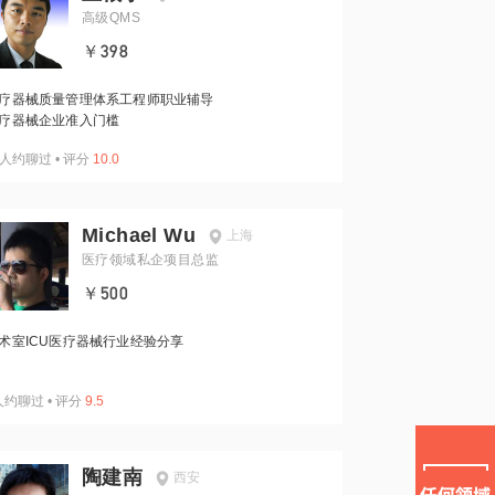
高级QMS
￥398
疗器械质量管理体系工程师职业辅导
疗器械企业准入门槛
人约聊过
•
评分
10.0
Michael Wu
上海
医疗领域私企项目总监
￥500
术室ICU医疗器械行业经验分享
人约聊过
•
评分
9.5
陶建南
西安