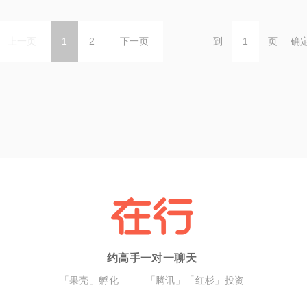
上一页
1
2
下一页
到
页
确
约高手一对一聊天
「果壳」孵化
「腾讯」「红杉」投资