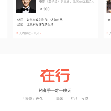
电影《君子道》男主角、微笑公益发起人
￥300
·
组团：如何在戏剧创作中认知自己
·
来
·
组团：让戏剧改变你的生活
3
人约聊过
•
评分
-
3
约高手一对一聊天
「果壳」孵化
「腾讯」「红杉」投资