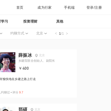
首页
成为行家
手机端
登录/注册
育学习
投资理财
其他
约聊方式
北京
1
/1
薛振冰
北京
乡建院联合创始人、副院长
￥400
何愉快地在乡建之路上行走
人约聊过
•
评分
9.7
郑硕
北京