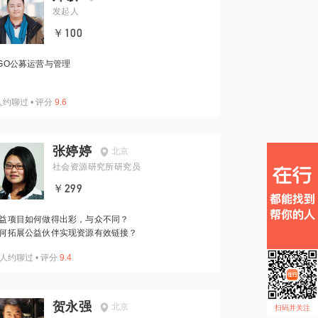
发起人
￥100
GO公募运营与管理
人约聊过
•
评分
9.6
张婷婷
北京
社会资源研究所研究员
￥299
益项目如何做得出彩，与众不同？
何拓展公益伙伴实现资源有效链接？
人约聊过
•
评分
9.4
贺永强
北京
扫码并关注