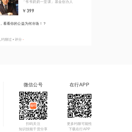
「爷爷奶奶一堂课」基金创办人
￥399
，看看你的公益为何冷场！？
人约聊过
•
评分
-
微信公号
在行APP
扫码关注
更多约聊可能性
知识技能干货分享
下载在行APP