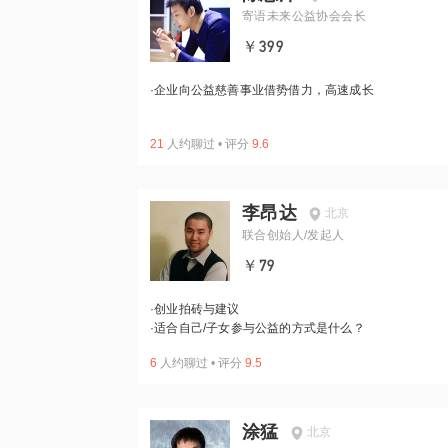
寄语未来公益协会会长
￥399
·
企业向公益慈善事业借势借力，高速成长
21
人约聊过
•
评分
9.6
李昂达
北京
联合创始人/发起人
￥79
·
创业拍砖与建议
·
适合自己/子女参与公益的方式是什么？
6
人约聊过
•
评分
9.5
涂猛
北京