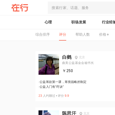
心理
职场发展
行业经
综合排序
评分
帮助人数
价格
白鹤
北京
曲美公益基金会秘书长
￥250
·
公益筹款第一课，筹资战略的制定
·
公益入门有“窍诀”
23
人约聊过
•
评分
9.9
陈思汗
北京