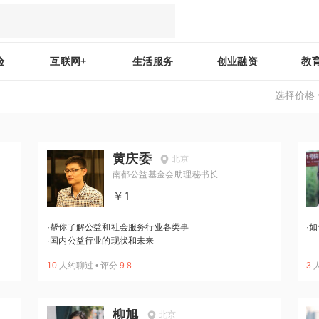
验
互联网+
生活服务
创业融资
教
选择价格
黄庆委
北京
南都公益基金会助理秘书长
￥1
·
帮你了解公益和社会服务行业各类事
·
如
·
国内公益行业的现状和未来
10
人约聊过
•
评分
9.8
3
柳旭
北京