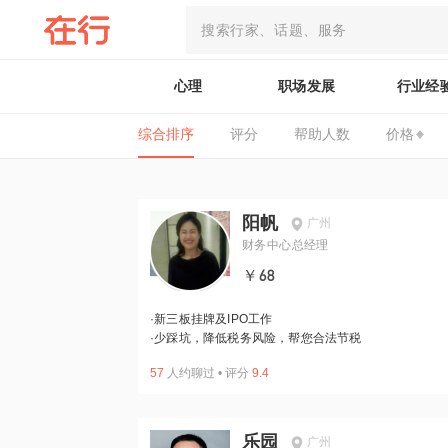
心理
职场发展
行业经
综合排序
评分
帮助人数
价格
阳帆
广州
财务中心总经理
￥68
·
新三板挂牌及IPO工作
·
少踩坑，降低税务风险，帮您合法节税
57
人约聊过
•
评分
9.4
乐园
广州