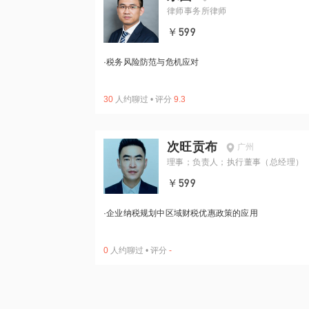
律师事务所律师
￥599
·
税务风险防范与危机应对
30
人约聊过
•
评分
9.3
次旺贡布
广州
理事；负责人；执行董事（总经理）
￥599
·
企业纳税规划中区域财税优惠政策的应用
0
人约聊过
•
评分
-