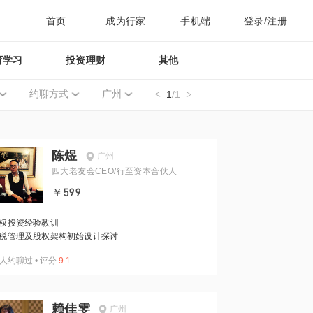
首页
成为行家
手机端
登录/注册
育学习
投资理财
其他
约聊方式
广州
1
/1
陈煜
广州
四大老友会CEO/行至资本合伙人
￥599
权投资经验教训
税管理及股权架构初始设计探讨
人约聊过
•
评分
9.1
赖佳雯
广州