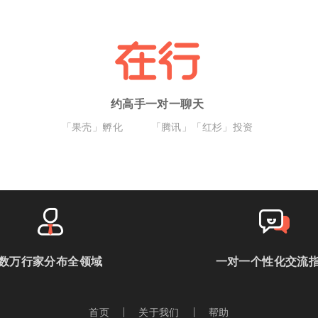
约高手一对一聊天
「果壳」孵化
「腾讯」「红杉」投资
数万行家分布全领域
一对一个性化交流
首页
关于我们
帮助