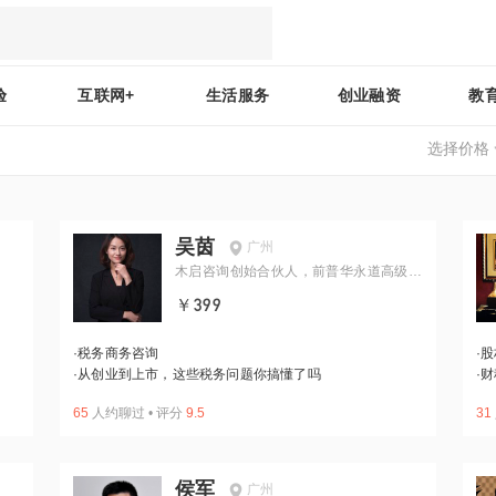
验
互联网+
生活服务
创业融资
教
选择价格
吴茵
广州
木启咨询创始合伙人，前普华永道高级经
理
￥399
·
税务商务咨询
·
股
·
从创业到上市，这些税务问题你搞懂了吗
·
财
65
人约聊过
•
评分
9.5
31
侯军
广州