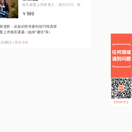
现为美股上市投资人，曾任CFO、审计
中心总经理
￥580
审进阶：从知识性专家到技巧性高管
股上市相关课题（如何“避坑”等）
人约聊过
•
评分
9.8
扫码并关注