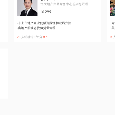
恒大地产集团财务中心前副总经理
￥299
·
非上市地产企业的融资困境和破局方法
·
内
·
房地产的动态货值货量管理
·
美
23
人约聊过
•
评分
9.5
5