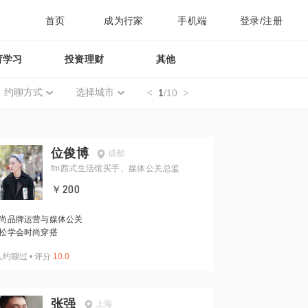
首页
成为行家
手机端
登录/注册
育学习
投资理财
其他
约聊方式
选择城市
1
/10
位俊博
成都
fm西式生活馆买手、媒体公关总监
￥200
尚品牌运营与媒体公关
松学会时尚穿搭
人约聊过
•
评分
10.0
张强
上海