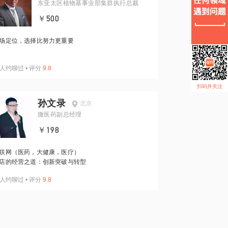
东亚太区植物基事业部集群执行总裁
￥500
场定位，选择比努力更重要
人约聊过
•
评分
9.8
扫码并关注
孙文录
北京
微医药副总经理
￥198
联网（医药，大健康，医疗）
店的经营之道：创新突破与转型
人约聊过
•
评分
9.8