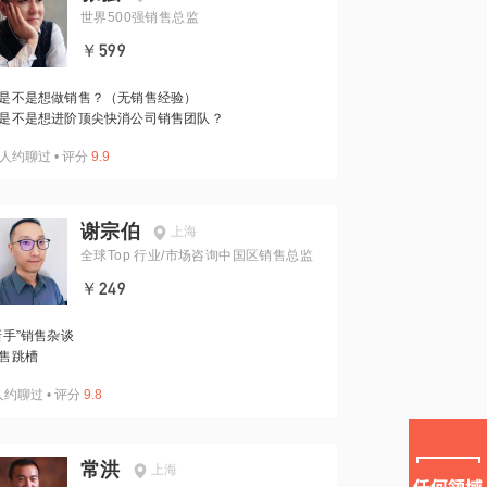
世界500强销售总监
￥599
是不是想做销售？（无销售经验）
是不是想进阶顶尖快消公司销售团队？
人约聊过
•
评分
9.9
谢宗伯
上海
全球Top 行业/市场咨询中国区销售总监
￥249
新手”销售杂谈
售跳槽
人约聊过
•
评分
9.8
常洪
上海