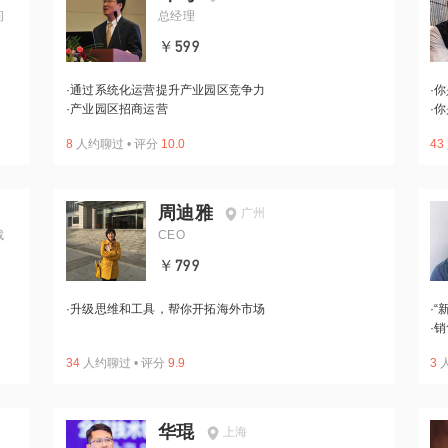
问
总经理
￥599
·
通过系统化运营提升产业园区竞争力
·
你
·
产业园区招商运营
·
你
8
人约聊过
•
评分
10.0
43
周迪雅
广州
裁
CEO
￥799
·
升级思维和工具，帮你开拓海外市场
·
“
·
销
34
人约聊过
•
评分
9.9
3
华琨
上海