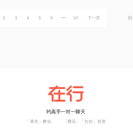
2
3
4
5
6
10
下一页
到
约高手一对一聊天
「果壳」孵化
「腾讯」「红杉」投资