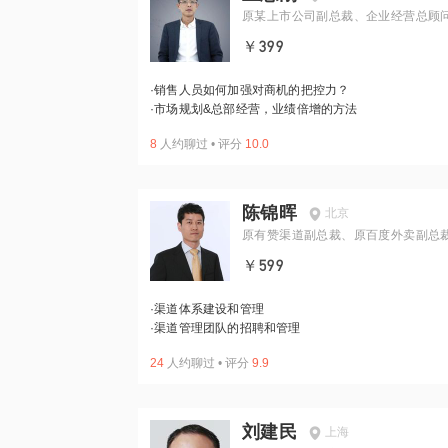
原某上市公司副总裁、企业经营总顾
￥399
·
销售人员如何加强对商机的把控力？
·
市场规划&总部经营，业绩倍增的方法
8
人约聊过
•
评分
10.0
陈锦晖
北京
原有赞渠道副总裁、原百度外卖副总
￥599
·
渠道体系建设和管理
·
渠道管理团队的招聘和管理
24
人约聊过
•
评分
9.9
刘建民
上海