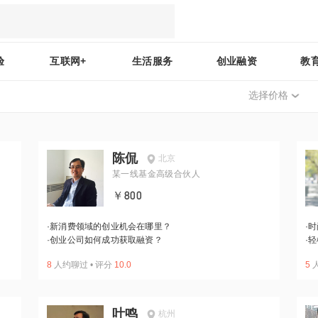
验
互联网+
生活服务
创业融资
教
选择价格
陈侃
北京
某一线基金高级合伙人
￥800
·
新消费领域的创业机会在哪里？
·
时
·
创业公司如何成功获取融资？
·
轻
8
人约聊过
•
评分
10.0
5
叶鸣
杭州