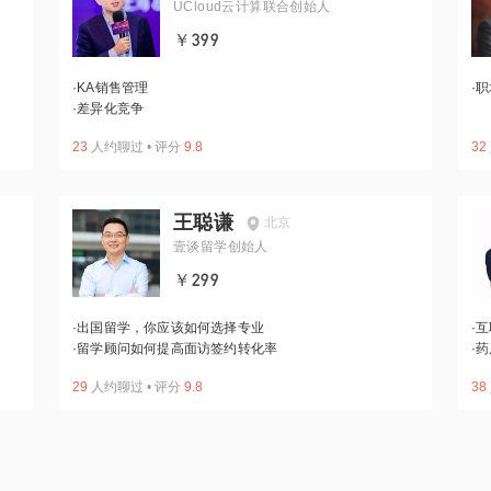
UCloud云计算联合创始人
￥399
·
KA销售管理
·
职
·
差异化竞争
23
人约聊过
•
评分
9.8
32
王聪谦
北京
壹谈留学创始人
￥299
·
出国留学，你应该如何选择专业
·
互
·
留学顾问如何提高面访签约转化率
·
药
29
人约聊过
•
评分
9.8
38