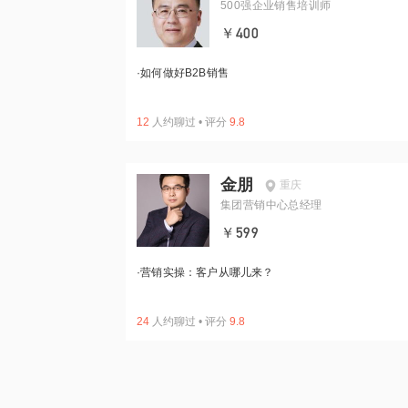
500强企业销售培训师
￥400
·
如何做好B2B销售
12
人约聊过
•
评分
9.8
金朋
重庆
集团营销中心总经理
￥599
·
营销实操：客户从哪儿来？
24
人约聊过
•
评分
9.8