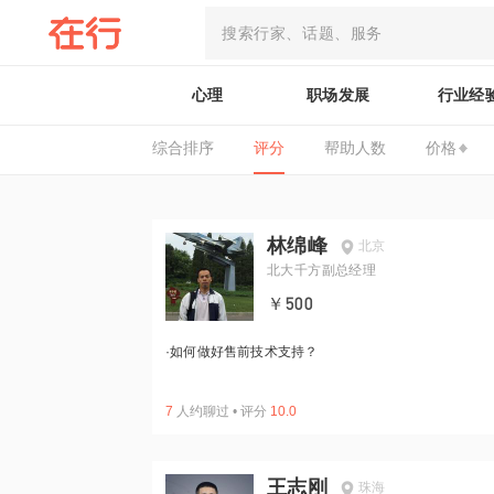
心理
职场发展
行业经
综合排序
评分
帮助人数
价格
林绵峰
北京
北大千方副总经理
￥500
·
如何做好售前技术支持？
7
人约聊过
•
评分
10.0
王志刚
珠海