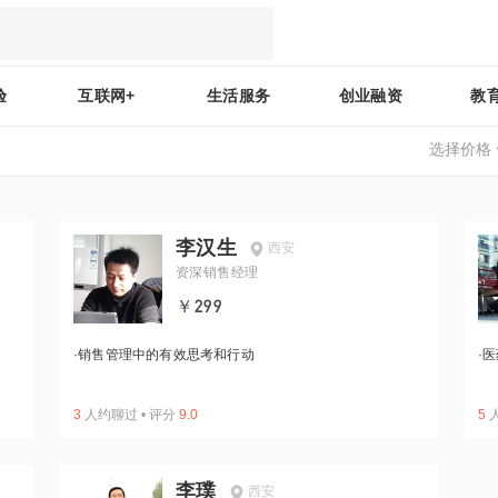
验
互联网+
生活服务
创业融资
教
选择价格
李汉生
西安
资深销售经理
￥299
·
销售管理中的有效思考和行动
·
医
3
人约聊过
•
评分
9.0
5
李璞
西安