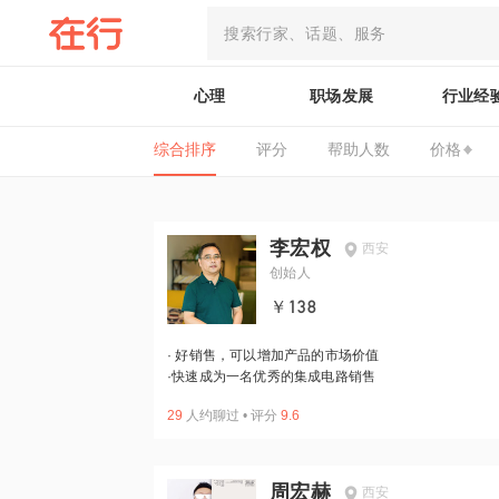
心理
职场发展
行业经
综合排序
评分
帮助人数
价格
李宏权
西安
创始人
￥138
·
好销售，可以增加产品的市场价值
·
快速成为一名优秀的集成电路销售
29
人约聊过
•
评分
9.6
周宏赫
西安