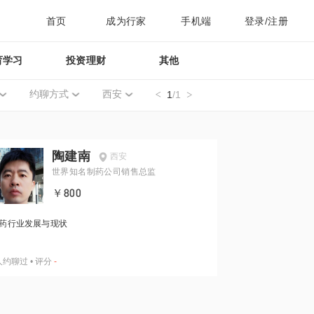
首页
成为行家
手机端
登录/注册
育学习
投资理财
其他
约聊方式
西安
1
/1
陶建南
西安
世界知名制药公司销售总监
￥800
药行业发展与现状
人约聊过
•
评分
-