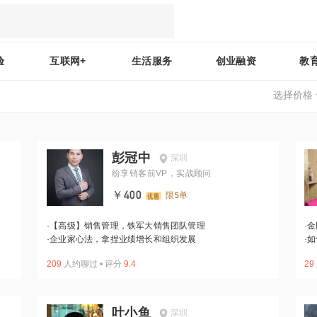
验
互联网+
生活服务
创业融资
教
选择价格
彭冠中
深圳
纷享销客前VP，实战顾问
￥400
限5单
·
【高级】销售管理，铁军大销售团队管理
·
金
·
企业家心法，拿捏业绩增长和组织发展
·
如
209
人约聊过
•
评分
9.4
29
叶小鱼
深圳