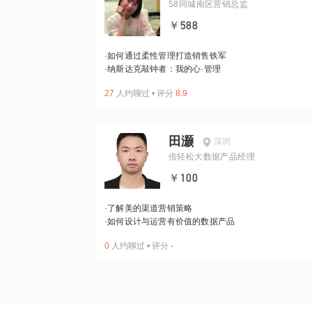
58同城南区营销总监
￥588
·
如何通过柔性管理打造销售铁军
·
纳斯达克敲钟者：我的心·管理
27
人约聊过
•
评分
8.9
田灏
深圳
倍轻松大数据产品经理
￥100
·
了解美的渠道营销策略
·
如何设计与运营有价值的数据产品
0
人约聊过
•
评分
-