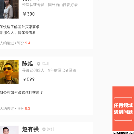
资深认证专员，国外自由行爱好者
￥300
何快速了解国外买家要求
界那么大，偶尔去看看
人约聊过
•
评分
9.4
陈旭
深圳
寻路记创始人，9年财经记者经验
￥599
创公司如何跟媒体打交道？
人约聊过
•
评分
9.3
赵有强
深圳