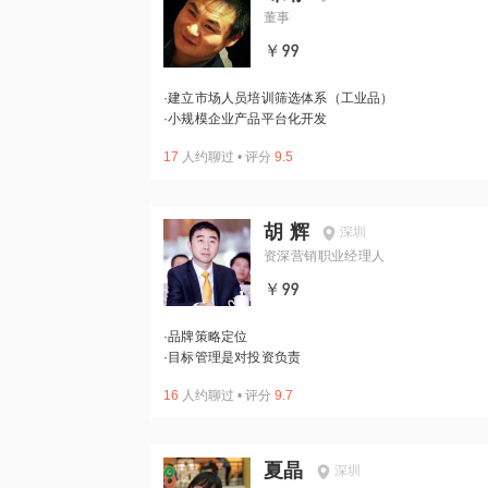
董事
￥99
·
建立市场人员培训筛选体系（工业品）
·
小规模企业产品平台化开发
17
人约聊过
•
评分
9.5
胡 辉
深圳
资深营销职业经理人
￥99
·
品牌策略定位
·
目标管理是对投资负责
16
人约聊过
•
评分
9.7
夏晶
深圳