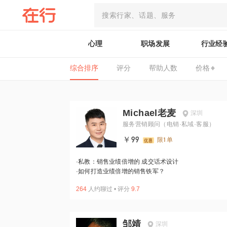
心理
职场发展
行业经
综合排序
评分
帮助人数
价格
Michael老麦
深圳
服务营销顾问（电销·私域·客服）
￥99
限1单
·
私教：销售业绩倍增的 成交话术设计
·
如何打造业绩倍增的销售铁军？
264
人约聊过
•
评分
9.7
邹靖
深圳