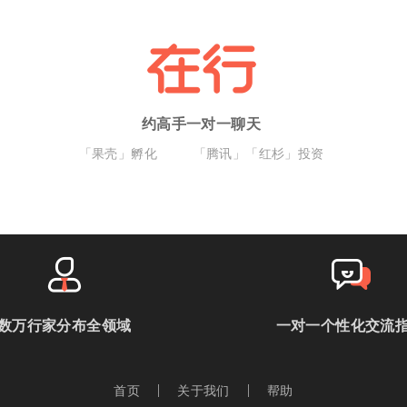
约高手一对一聊天
「果壳」孵化
「腾讯」「红杉」投资
数万行家分布全领域
一对一个性化交流
首页
关于我们
帮助