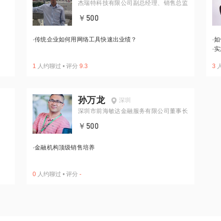
杰瑞特科技有限公司副总经理、销售总监
￥500
·
传统企业如何用网络工具快速出业绩？
·
如
·
实
1
人约聊过
•
评分
9.3
3
孙万龙
深圳
深圳市前海敏达金融服务有限公司董事长
￥500
·
金融机构顶级销售培养
0
人约聊过
•
评分
-