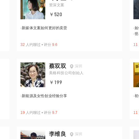
资深文案
￥520
·
新媒体文案如何更好的卖货
·
如
·
世
32
人约聊过
•
评分
9.6
11
蔡双双
深圳
美格科技公司创始人
￥199
·
新能源及女性创业经验分享
·
初
19
人约聊过
•
评分
9.7
11
李维良
深圳