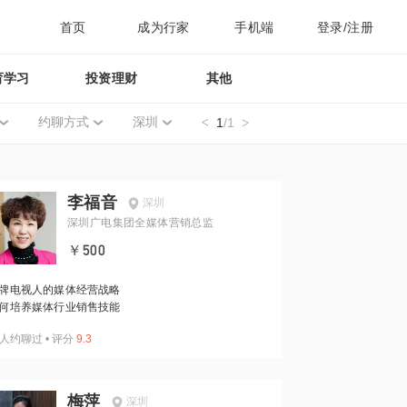
首页
成为行家
手机端
登录/注册
育学习
投资理财
其他
约聊方式
深圳
1
/1
李福音
深圳
深圳广电集团全媒体营销总监
￥500
牌电视人的媒体经营战略
何培养媒体行业销售技能
人约聊过
•
评分
9.3
梅萍
深圳