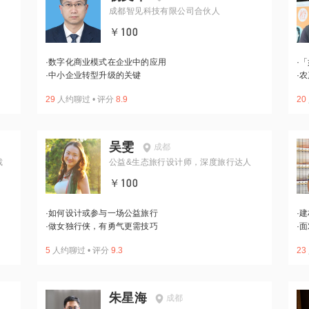
成都智见科技有限公司合伙人
￥100
·
数字化商业模式在企业中的应用
·
「
·
中小企业转型升级的关键
·
农
29
人约聊过
•
评分
8.9
20
吴雯
成都
裁
公益&生态旅行设计师，深度旅行达人
￥100
·
如何设计或参与一场公益旅行
·
建
·
做女独行侠，有勇气更需技巧
·
面
5
人约聊过
•
评分
9.3
23
朱星海
成都