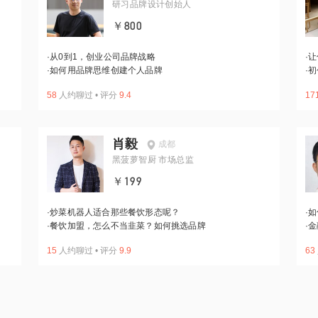
研习品牌设计创始人
￥800
·
从0到1，创业公司品牌战略
·
让
·
如何用品牌思维创建个人品牌
·
初
58
人约聊过
•
评分
9.4
17
肖毅
成都
黑菠萝智厨 市场总监
￥199
·
炒菜机器人适合那些餐饮形态呢？
·
如
·
餐饮加盟，怎么不当韭菜？如何挑选品牌
·
金
15
人约聊过
•
评分
9.9
63