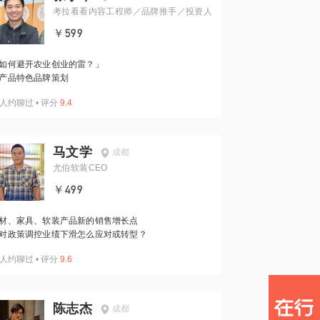
考拉看看内容工程师／品牌推手／投资人
￥599
如何避开农业创业的雷？」
产品特色品牌策划
人约聊过
•
评分
9.4
马文学
成都
尤伯软装CEO
￥499
材、家具、软装产品新的销售增长点
对政策调控业绩下滑怎么应对或转型？
人约聊过
•
评分
9.6
陈志杰
成都