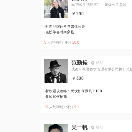
fm西式生活馆买手、媒体公关总监
￥200
·
时尚品牌运营与媒体公关
·
轻松学会时尚穿搭
5
人约聊过
•
评分
10.0
范勤耘
成都
成都味蜀吾餐饮管理有限公司执行总
￥600
·
餐饮进攻攻略：餐饮如何做到1-100
·
餐饮如何招商
19
人约聊过
•
评分
9.1
吴一帆
成都