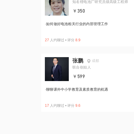
知名锂电池厂研究员级高级工程师
￥350
·
如何做好电池相关行业的内部管理工作
27
人约聊过
•
评分
8.9
张鹏
成都
联合创始人
￥599
·
聊聊课外中小学教育及素质教育的机遇
17
人约聊过
•
评分
9.6