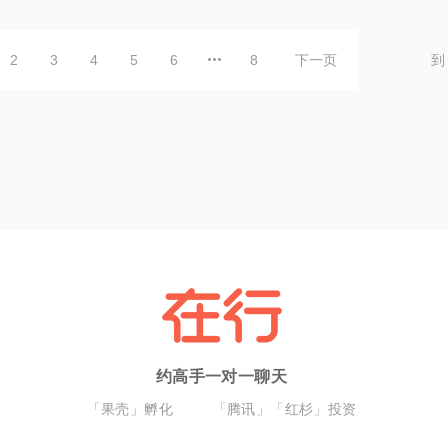
2
3
4
5
6
8
下一页
到
约高手一对一聊天
「果壳」孵化
「腾讯」「红杉」投资