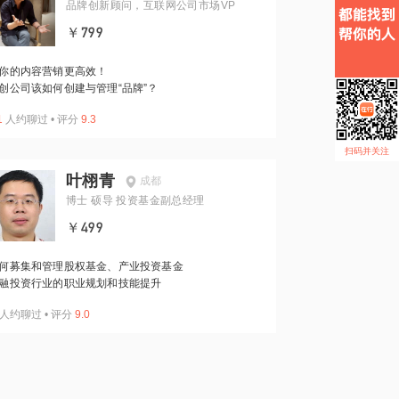
品牌创新顾问，互联网公司市场VP
￥799
你的内容营销更高效！
创公司该如何创建与管理“品牌”？
1
人约聊过
•
评分
9.3
扫码并关注
叶栩青
成都
博士 硕导 投资基金副总经理
￥499
何募集和管理股权基金、产业投资基金
融投资行业的职业规划和技能提升
人约聊过
•
评分
9.0