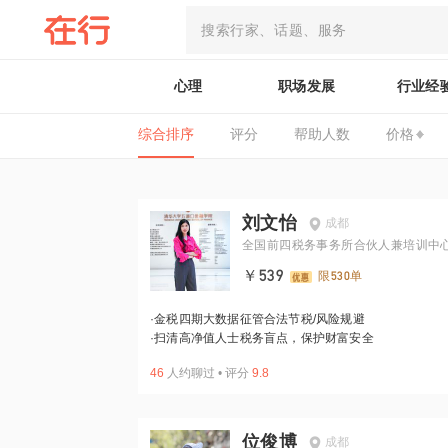
心理
职场发展
行业经
综合排序
评分
帮助人数
价格
刘文怡
成都
全国前四税务事务所合伙人兼培训中
监
￥539
限530单
·
金税四期大数据征管合法节税/风险规避
·
扫清高净值人士税务盲点，保护财富安全
46
人约聊过
•
评分
9.8
位俊博
成都