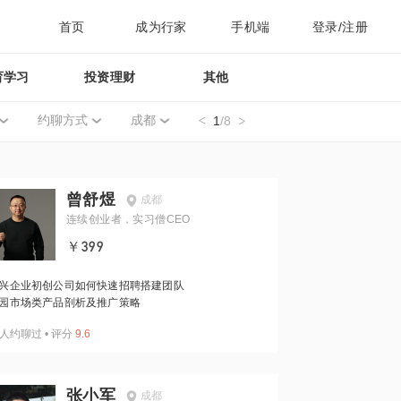
首页
成为行家
手机端
登录/注册
育学习
投资理财
其他
约聊方式
成都
1
/8
曾舒煜
成都
连续创业者，实习僧CEO
￥399
兴企业初创公司如何快速招聘搭建团队
园市场类产品剖析及推广策略
人约聊过
•
评分
9.6
张小军
成都