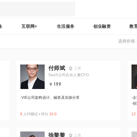
验
互联网+
生活服务
创业融资
教
选择价格
付师斌
上海
SaaS公司合伙人兼CFO
￥199
·
VIE公司架构设计、融资及实操分享
·
企
·
创
8
人约聊过
•
评分
10.0
12
徐黎黎
上海