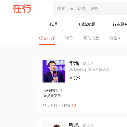
心理
职场发展
行业经
综合排序
评分
帮助人数
价格
华琨
上海
UCloud云计算联合创始人
￥399
·
KA销售管理
·
差异化竞争
23
人约聊过
•
评分
9.8
程旭
上海