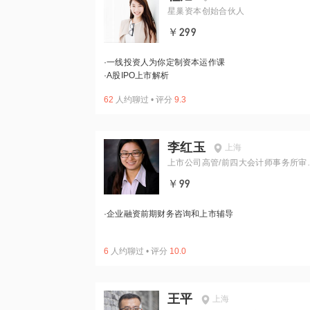
星巢资本创始合伙人
￥299
·
一线投资人为你定制资本运作课
·
A股IPO上市解析
62
人约聊过
•
评分
9.3
李红玉
上海
上市公司高管/前四大会计师事务所审
经理/双料CPA
￥99
·
企业融资前期财务咨询和上市辅导
6
人约聊过
•
评分
10.0
王平
上海