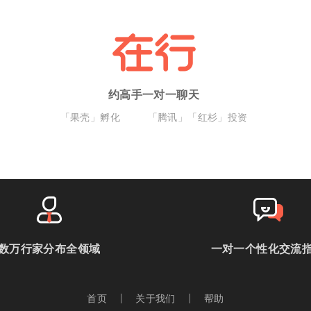
约高手一对一聊天
「果壳」孵化
「腾讯」「红杉」投资
数万行家分布全领域
一对一个性化交流
首页
关于我们
帮助