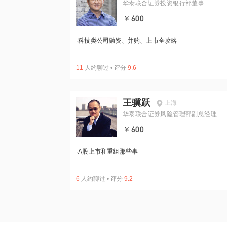
华泰联合证券投资银行部董事
￥600
·
科技类公司融资、并购、上市全攻略
11
人约聊过
•
评分
9.6
王骥跃
上海
华泰联合证券风险管理部副总经理
￥600
·
A股上市和重组那些事
6
人约聊过
•
评分
9.2