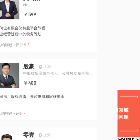
cfo
￥599
何让有限合伙持股平台节税
业经营过程中的税务筹划
人约聊过
•
评分
9.3
殷豪
上海
中银律所高级合伙人、公司独立董事和仲
裁员
￥400
司法、股权纠纷、并购重组和家族传承
人约聊过
•
评分
-
零壹
上海