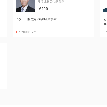
知名证券公司副总裁
￥300
·
A股上市的优劣分析和基本要求
·
志
·
在
1
人约聊过
•
评分
-
2