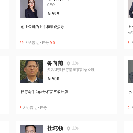
CFO
￥599
·
创业公司的上市和融资指导
·
如
·
企
29
人约聊过
•
评分
9.6
8
鲁向前
上海
计
天风证券投行部董事副总经理
￥500
·
投行老手为你分析新三板挂牌
·
公
3
人约聊过
•
评分
-
2
杜纯领
上海