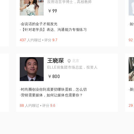
应用语言学博士，高校教师
￥99
·
会说话的金子才能发光
·
如
·
【针对老学员】表达、沟通能力专项练习
437
人约聊过
•
评分
9.7
92
王晓琛
北京
ELLE前集团市场总监，投资人
￥800
·
时尚圈创业你到底要切哪块蛋糕，怎么切
·
新
·
营销需要媒体，如何让媒体也需要你？
88
人约聊过
•
评分
9.6
29