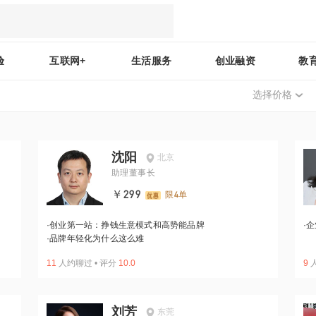
验
互联网+
生活服务
创业融资
教
选择价格
沈阳
北京
助理董事长
￥299
限4单
·
创业第一站：挣钱生意模式和高势能品牌
·
企
·
品牌年轻化为什么这么难
11
人约聊过
•
评分
10.0
9
刘芳
东莞