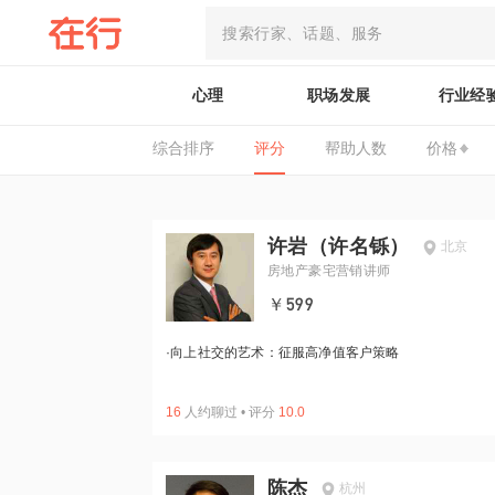
心理
职场发展
行业经
综合排序
评分
帮助人数
价格
许岩（许名铄）
北京
房地产豪宅营销讲师
￥599
·
向上社交的艺术：征服高净值客户策略
16
人约聊过
•
评分
10.0
陈杰
杭州