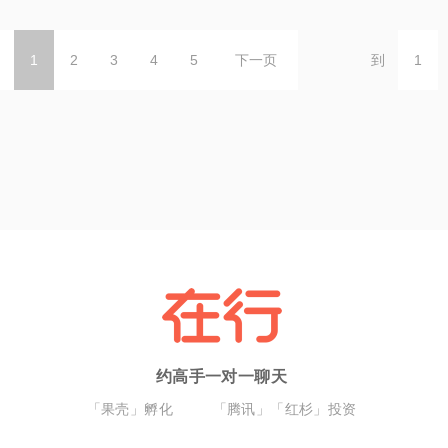
1
2
3
4
5
下一页
到
约高手一对一聊天
「果壳」孵化
「腾讯」「红杉」投资