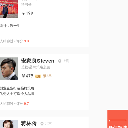
秘书长
￥199
错行，误一生
人约聊过
•
评分
9.8
安家良Steven
上海
总裁/品牌策略总监
￥479
限3单
创业企业打造品牌策略
优秀人士打造个人品牌
人约聊过
•
评分
9.7
蒋林伶
北京