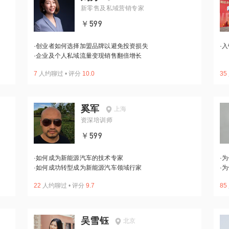
新零售及私域营销专家
￥599
·
创业者如何选择加盟品牌以避免投资损失
·
入
·
企业及个人私域流量变现销售翻倍增长
7
人约聊过
•
评分
10.0
35
奚军
上海
资深培训师
￥599
·
如何成为新能源汽车的技术专家
·
为
·
如何成功转型成为新能源汽车领域行家
·
为
22
人约聊过
•
评分
9.7
85
吴雪钰
北京