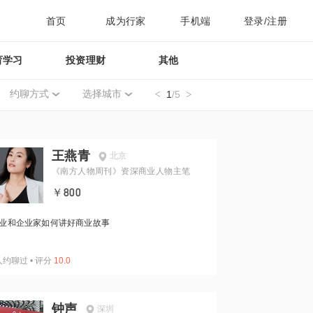
首页
成为行家
手机端
登录/注册
育学习
投资理财
其他
约聊方式
选择城市
1
/5
王燕青
北京
《南方人物周刊》资深商业人物主笔
￥800
业和企业家如何讲好商业故事
人约聊过
•
评分
10.0
钟声
深圳