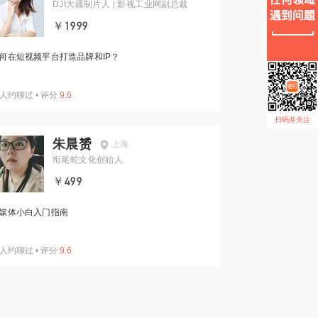
DJI大疆制片人 | 影视工业网副总裁
￥1999
何在短视频平台打造品牌和IP？
人约聊过
•
评分
9.6
扫码并关注
朱晨赟
上海
衔尾蛇文化创始人
￥499
媒体小白入门指南
人约聊过
•
评分
9.6