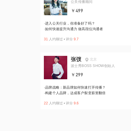
公关传播顾问
￥499
·
进入公关行业，你准备好了吗？
·
如何快速提升沟通力 做高段位沟通者
31
人约聊过
•
评分
9.7
张弢
北京
波士秀BOSS SHOW创始人
￥299
·
品牌战略：新品牌如何快速打开传播？
·
构建个人品牌，达成客户裂变薪资翻倍
22
人约聊过
•
评分
9.6