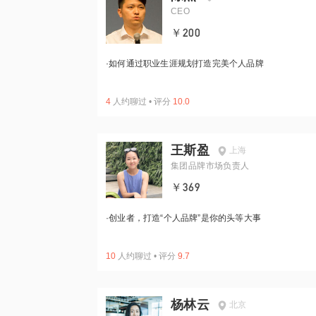
CEO
￥200
·
如何通过职业生涯规划打造完美个人品牌
4
人约聊过
•
评分
10.0
王斯盈
上海
集团品牌市场负责人
￥369
·
创业者，打造“个人品牌”是你的头等大事
10
人约聊过
•
评分
9.7
杨林云
北京