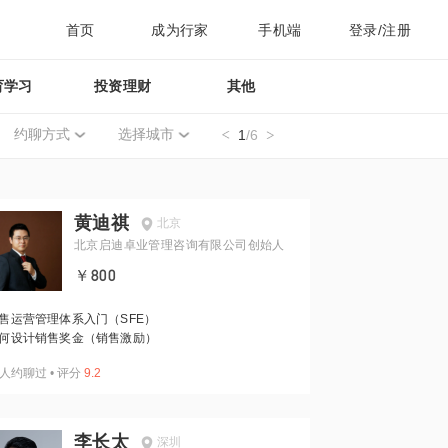
首页
成为行家
手机端
登录/注册
育学习
投资理财
其他
约聊方式
选择城市
1
/6
黄迪祺
北京
北京启迪卓业管理咨询有限公司创始人
￥800
售运营管理体系入门（SFE）
何设计销售奖金（销售激励）
人约聊过
•
评分
9.2
李长太
深圳