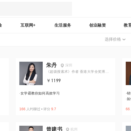
验
互联网+
生活服务
创业融资
教
选择价格
朱丹
深圳
《超级搜索术》作者 香港大学全奖博士
生 前上市教育公司CTO
￥1199
·
女学霸教你如何高效学习
·
销
·
如
166
人约聊过
•
评分
9.7
66
曾建书
杭州