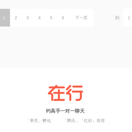
1
2
3
4
5
6
下一页
到
约高手一对一聊天
「果壳」孵化
「腾讯」「红杉」投资