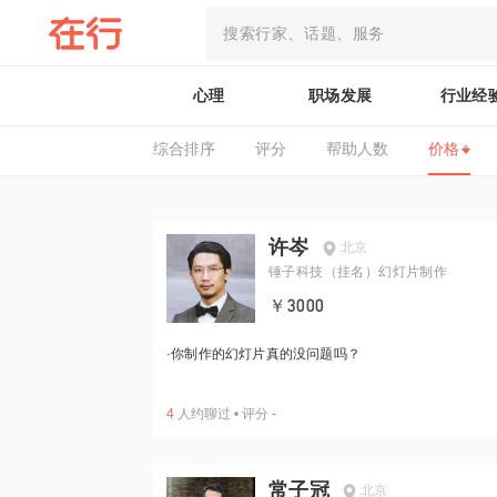
心理
职场发展
行业经
综合排序
评分
帮助人数
价格
许岑
北京
锤子科技（挂名）幻灯片制作
￥3000
·
你制作的幻灯片真的没问题吗？
4
人约聊过
•
评分
-
常子冠
北京