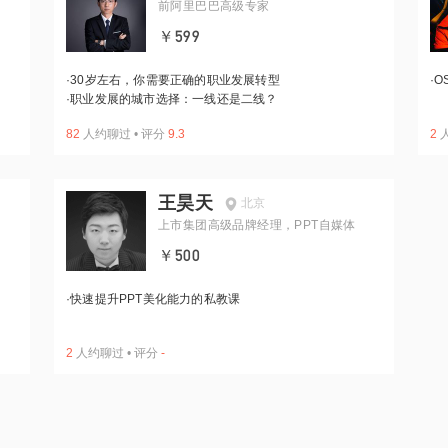
前阿里巴巴高级专家
￥599
·
30岁左右，你需要正确的职业发展转型
·
O
·
职业发展的城市选择：一线还是二线？
82
人约聊过
•
评分
9.3
2
王昊天
北京
上市集团高级品牌经理，PPT自媒体
￥500
·
快速提升PPT美化能力的私教课
2
人约聊过
•
评分
-