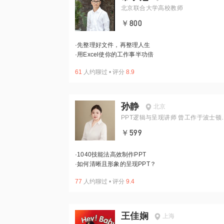
北京联合大学高校教师
￥800
·
先整理好文件，再整理人生
·
用Excel使你的工作事半功倍
61
人约聊过
•
评分
8.9
孙静
北京
PPT逻辑与呈现讲师 曾工作于波士顿
询
￥599
·
1040技能法高效制作PPT
·
如何清晰且形象的呈现PPT？
77
人约聊过
•
评分
9.4
王佳娴
上海