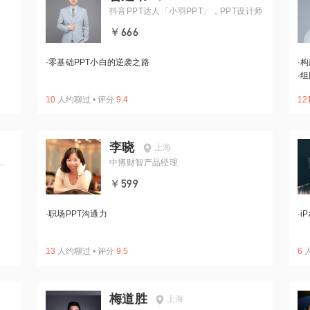
抖音PPT达人「小羽PPT」，PPT设计师
￥666
·
零基础PPT小白的逆袭之路
·
构
·
组
10
人约聊过
•
评分
9.4
12
李晓
上海
咨
中博财智产品经理
￥599
·
职场PPT沟通力
·
i
13
人约聊过
•
评分
9.5
6
梅道胜
上海