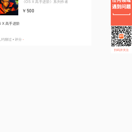
《OS X 高手进阶》系列作者
￥500
S X 高手进阶
人约聊过
•
评分
-
扫码并关注