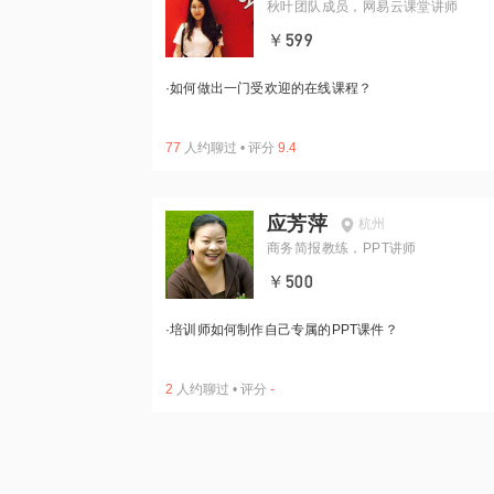
秋叶团队成员，网易云课堂讲师
￥599
·
如何做出一门受欢迎的在线课程？
77
人约聊过
•
评分
9.4
应芳萍
杭州
商务简报教练，PPT讲师
￥500
·
培训师如何制作自己专属的PPT课件？
2
人约聊过
•
评分
-