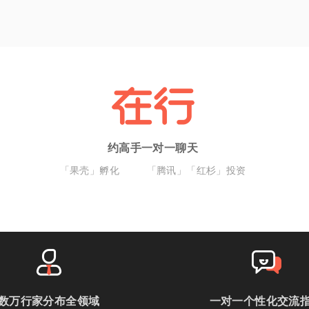
约高手一对一聊天
「果壳」孵化
「腾讯」「红杉」投资
数万行家分布全领域
一对一个性化交流