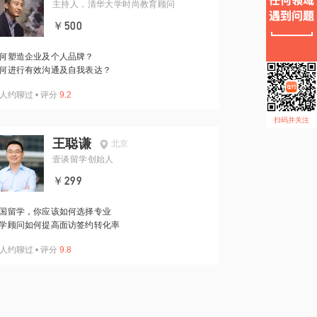
主持人，清华大学时尚教育顾问
￥500
何塑造企业及个人品牌？
何进行有效沟通及自我表达？
人约聊过
•
评分
9.2
扫码并关注
王聪谦
北京
壹谈留学创始人
￥299
国留学，你应该如何选择专业
学顾问如何提高面访签约转化率
人约聊过
•
评分
9.8