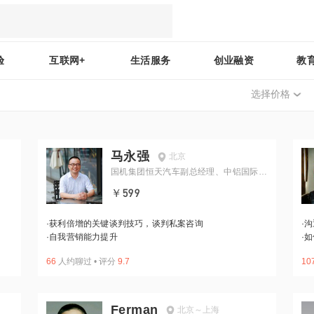
验
互联网+
生活服务
创业融资
教
选择价格
马永强
北京
国机集团恒天汽车副总经理、中铝国际铝
应用公司副总、中铝国际节能科技董事长
￥599
·
获利倍增的关键谈判技巧，谈判私案咨询
·
沟
·
自我营销能力提升
·
如
66
人约聊过
•
评分
9.7
10
Ferman
北京～上海