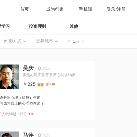
首页
成为行家
手机端
登录/注册
育学习
投资理财
其他
约聊方式
选择城市
1
/6
吴庆
武汉
霍然心理工作室首席心理咨询师
￥225
限4单
通分析心理（情感）咨询
何成为真正的心理咨询师？
7
人约聊过
•
评分
9.0
马萍
北京