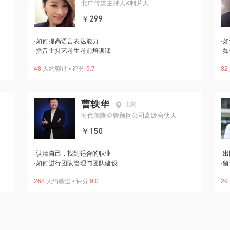
北广传媒主持人&制片人
￥299
·
如何提高语言表达能力
·
如
·
播音主持艺考生考前培训课
·
如
48
人约聊过
•
评分
9.7
82
曹轶华
北京
时代旭隆企管顾问公司高级合伙人
￥150
·
认清自己，找到适合的职业
·
出
·
如何进行团队管理与团队建设
·
留
268
人约聊过
•
评分
9.0
29