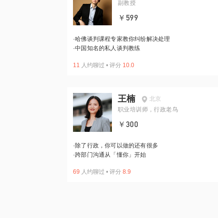
副教授
￥599
·
哈佛谈判课程专家教你纠纷解决处理
·
中国知名的私人谈判教练
11
人约聊过
•
评分
10.0
王楠
北京
职业培训师，行政老鸟
￥300
·
除了行政，你可以做的还有很多
·
跨部门沟通从「懂你」开始
69
人约聊过
•
评分
8.9