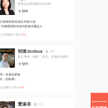
罗德互动营销咨询总经理
￥599
图2表助你轻松搞定市场计划
个经典模型助你成为职场沟通达人
3
人约聊过
•
评分
9.4
邹澍Joshua
深圳
脱口秀者、编剧、演员、呈现表达教练
￥599
理一次表达逻辑
论（启程课）
人约聊过
•
评分
9.6
曹涤非
北京