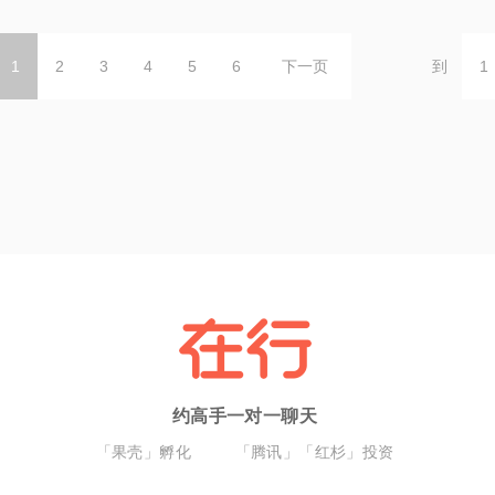
1
2
3
4
5
6
下一页
到
约高手一对一聊天
「果壳」孵化
「腾讯」「红杉」投资