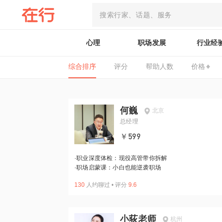
心理
职场发展
行业经
综合排序
评分
帮助人数
价格
何巍
北京
总经理
￥599
·
职业深度体检：现役高管带你拆解
·
职场启蒙课：小白也能逆袭职场
130
人约聊过
•
评分
9.6
小荻老师
杭州