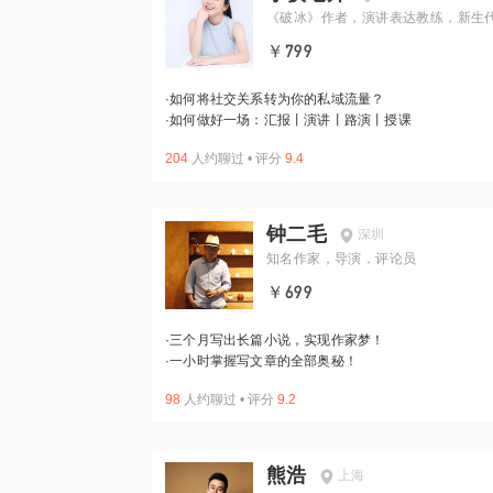
《破冰》作者，演讲表达教练，新生
交关系研究者
￥799
·
如何将社交关系转为你的私域流量？
·
如何做好一场：汇报丨演讲丨路演丨授课
204
人约聊过
•
评分
9.4
钟二毛
深圳
知名作家，导演，评论员
￥699
·
三个月写出长篇小说，实现作家梦！
·
一小时掌握写文章的全部奥秘！
98
人约聊过
•
评分
9.2
熊浩
上海