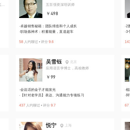
代社
五百强资深培训师
￥498
·
卓越销售秘籍：团队缔造和个人成长
·
2
·
职场炼神术：积蓄能量，直道超车
·
3
58
人约聊过
•
评分
9.6
14
吴雪钰
北京
应用语言学博士，高校教师
￥99
·
会说话的金子才能发光
·
梳
·
【针对老学员】表达、沟通能力专项练习
·
辩
437
人约聊过
•
评分
9.7
67
悦宁
上海