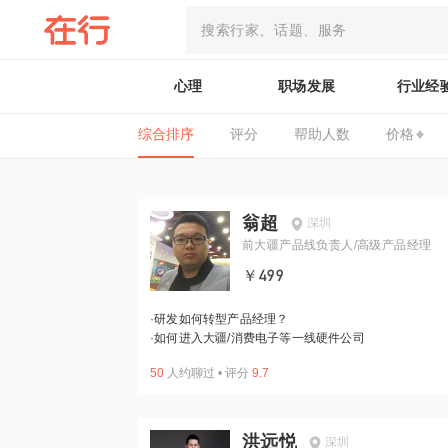
心理
职场发展
行业经
综合排序
评分
帮助人数
价格
翁超
深圳
前大疆产品线负责人/高级产品经理
￥499
·
研发如何转型产品经理？
·
如何进入大疆/消费电子等一线硬件公司
50
人约聊过
•
评分
9.7
洪远悦
深圳