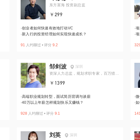
东方富海 投资副总监
￥299
·
创业者如何快速有效地打动VC
·
项
·
新入行的投资经理如何实现快速成长？
·
项
91
人约聊过
•
评分
9.2
32
邹剑波
深圳
资深人力总监，规划求职专家，百万猎头
顾问
￥1399
·
高端职业规划转型，面试简历背调与谈薪
·
微
·
40万以上年薪怎样规划快乐又赚钱？
·
如
928
人约聊过
•
评分
9.1
14
刘英
深圳