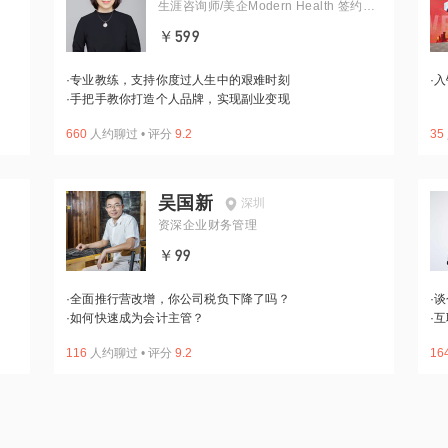
生涯咨询师/美企Modern Health 签约教
练
￥599
·
专业教练，支持你度过人生中的艰难时刻
·
入
·
手把手教你打造个人品牌，实现副业变现
660
人约聊过
•
评分
9.2
35
吴国新
深圳
资深企业财务管理
￥99
·
全面推行营改增，你公司税负下降了吗？
·
谈
·
如何快速成为会计主管？
·
互
116
人约聊过
•
评分
9.2
16