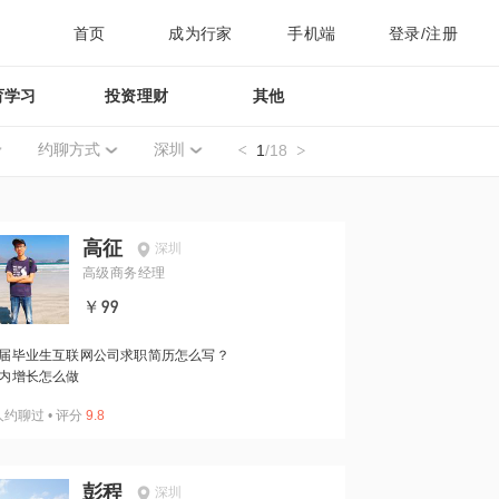
首页
成为行家
手机端
登录/注册
育学习
投资理财
其他
约聊方式
深圳
1
/18
高征
深圳
高级商务经理
￥99
届毕业生互联网公司求职简历怎么写？
内增长怎么做
人约聊过
•
评分
9.8
彭程
深圳