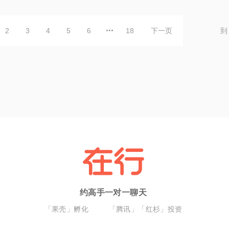
2
3
4
5
6
18
下一页
到
约高手一对一聊天
「果壳」孵化
「腾讯」「红杉」投资