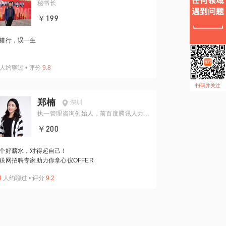
秘书长
￥199
错行，误一生
人约聊过
•
评分
9.8
扫码并关注
郑楠
深圳
执一管理咨询创始人，前百度腾讯人力资
源业务伙伴
￥200
个好薪水，对得起自己！
联网招聘专家助力你拿心仪OFFER
4
人约聊过
•
评分
9.2