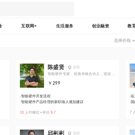
验
互联网+
生活服务
创业融资
教
选择价格
陈盛贤
深圳
智能硬件专家，前海米格合伙人，前设计
总监
￥299
·
智能硬件开发流程
·
应
·
智能硬件产品经理的新职场人规划建议
·
国
10
人约聊过
•
评分
9.7
7
邱彬彬
深圳