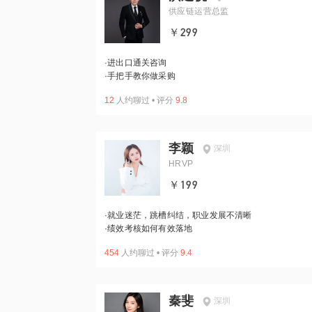
供应链运营总监
￥299
·
进出口通关咨询
·
手把手教你做采购
12
人约聊过
•
评分
9.8
李颖
深圳
HRVP
￥199
·
就业迷茫，跳槽纠结，职业发展不清晰
·
绩效考核如何有效落地
454
人约聊过
•
评分
9.4
秦斐
深圳