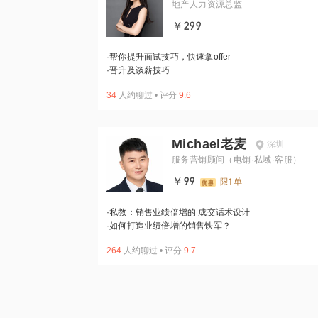
地产人力资源总监
￥299
·
帮你提升面试技巧，快速拿offer
·
晋升及谈薪技巧
34
人约聊过
•
评分
9.6
Michael老麦
深圳
服务营销顾问（电销·私域·客服）
￥99
限1单
·
私教：销售业绩倍增的 成交话术设计
·
如何打造业绩倍增的销售铁军？
264
人约聊过
•
评分
9.7