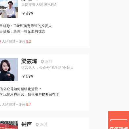
天使投资人\原腾讯PM
￥699
目辅导："30天"搞定靠谱的投资人
目诊断：给你一针见血的惊喜
9
人约聊过
•
评分
9.2
梁筱琦
深圳
运营达人，公众号“氢生活”创始人
￥599
信公众号如何精细化运营？
何玩转用户运营，黏住用户提升留存？
1
人约聊过
•
评分
9.7
钟声
深圳