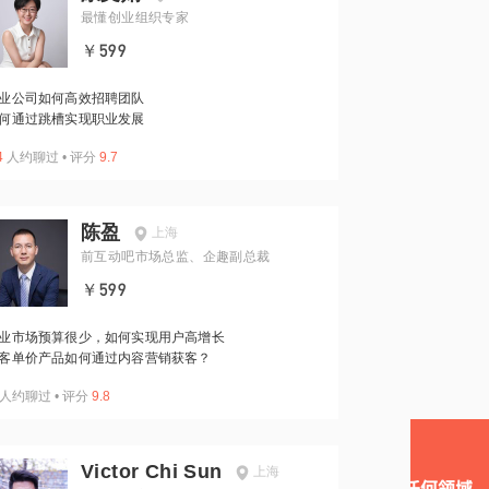
最懂创业组织专家
￥599
业公司如何高效招聘团队
何通过跳槽实现职业发展
4
人约聊过
•
评分
9.7
陈盈
上海
前互动吧市场总监、企趣副总裁
￥599
业市场预算很少，如何实现用户高增长
客单价产品如何通过内容营销获客？
人约聊过
•
评分
9.8
Victor Chi Sun
上海