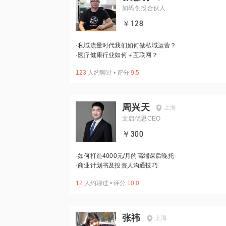
如码创投合伙人
￥128
·
私域流量时代我们如何做私域运营？
·
医疗健康行业如何＋互联网？
123
人约聊过
•
评分
9.5
周兴天
上海
文启优思CEO
￥300
·
如何打造4000元/月的高端课后晚托
·
商业计划书及投资人沟通技巧
12
人约聊过
•
评分
10.0
张祎
上海