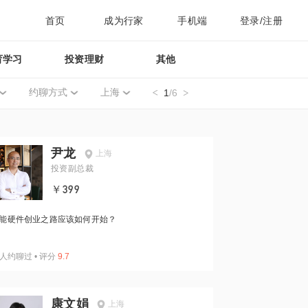
首页
成为行家
手机端
登录/注册
育学习
投资理财
其他
约聊方式
上海
1
/6
尹龙
上海
投资副总裁
￥399
能硬件创业之路应该如何开始？
人约聊过
•
评分
9.7
康文娟
上海