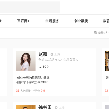
验
互联网+
生活服务
创业融资
教
选择价格
赵颖
上海
创始人/组织与人才生态负责人
￥199
·
创业公司的组织能力建设
·
智
·
如何拿下游戏公司Offer
31
人约聊过
•
评分
9.9
22
钱书田
上海