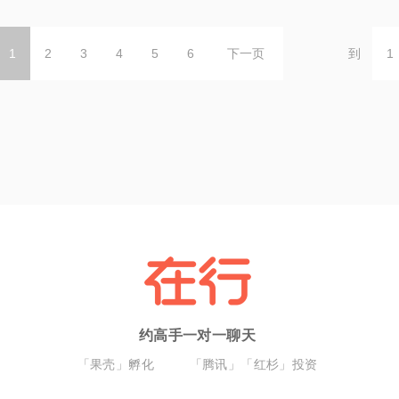
1
2
3
4
5
6
下一页
到
约高手一对一聊天
「果壳」孵化
「腾讯」「红杉」投资