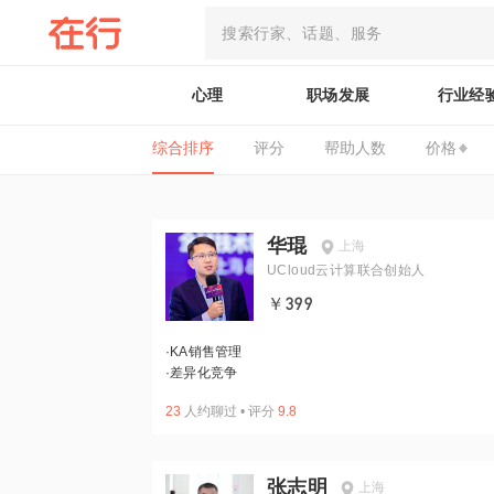
心理
职场发展
行业经
综合排序
评分
帮助人数
价格
华琨
上海
UCloud云计算联合创始人
￥399
·
KA销售管理
·
差异化竞争
23
人约聊过
•
评分
9.8
张志明
上海