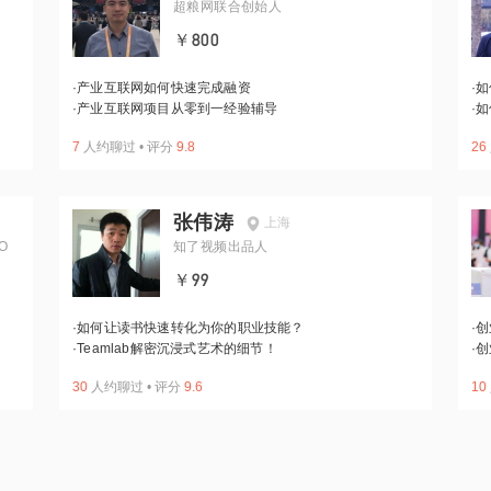
超粮网联合创始人
￥800
·
产业互联网如何快速完成融资
·
如
·
产业互联网项目从零到一经验辅导
·
如
7
人约聊过
•
评分
9.8
26
张伟涛
上海
O
知了视频出品人
￥99
·
如何让读书快速转化为你的职业技能？
·
创
·
Teamlab解密沉浸式艺术的细节！
·
创
30
人约聊过
•
评分
9.6
10