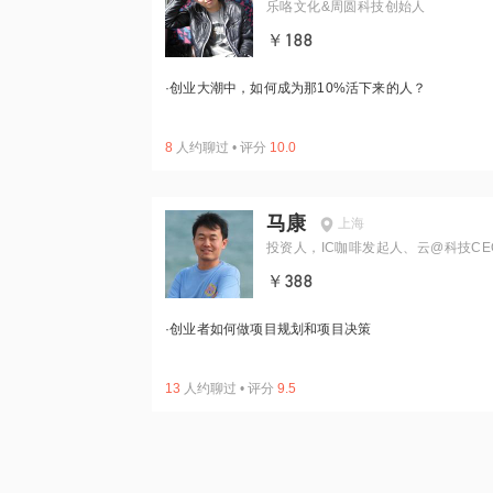
乐咯文化&周圆科技创始人
￥188
·
创业大潮中，如何成为那10%活下来的人？
8
人约聊过
•
评分
10.0
马康
上海
投资人，IC咖啡发起人、云@科技CE
￥388
·
创业者如何做项目规划和项目决策
13
人约聊过
•
评分
9.5