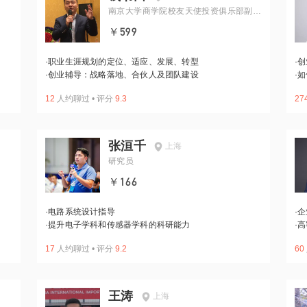
南京大学商学院校友天使投资俱乐部副会
长
￥599
·
职业生涯规划的定位、适应、发展、转型
·
创
·
创业辅导：战略落地、合伙人及团队建设
·
如
12
人约聊过
•
评分
9.3
27
张洹千
上海
研究员
￥166
·
电路系统设计指导
·
企
·
提升电子学科和传感器学科的科研能力
·
高
17
人约聊过
•
评分
9.2
60
王涛
上海