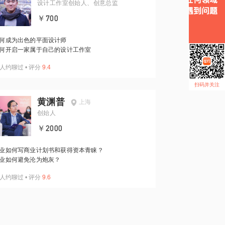
设计工作室创始人、创意总监
￥700
何成为出色的平面设计师
何开启一家属于自己的设计工作室
人约聊过
•
评分
9.4
扫码并关注
黄渊普
上海
创始人
￥2000
业如何写商业计划书和获得资本青睐？
业如何避免沦为炮灰？
人约聊过
•
评分
9.6