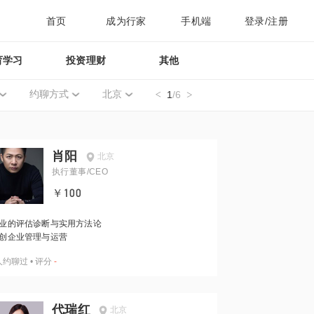
首页
成为行家
手机端
登录/注册
育学习
投资理财
其他
约聊方式
北京
1
/6
肖阳
北京
执行董事/CEO
￥100
业的评估诊断与实用方法论
创企业管理与运营
人约聊过
•
评分
-
代瑞红
北京