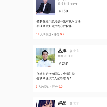
燑潼影业HRVP
￥150
·
招聘很难？那只是你没有找对方法
·
创业团队如何找到心仪伙伴
62
人约聊过
•
评分
9.7
丛洋
北京
葡萄园CEO
￥249
·
问诊创始合伙团队，查漏补缺
·
你的商业模式真的靠谱吗？
5
人约聊过
•
评分
9.0
赵晶
北京