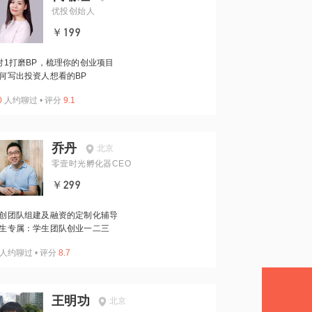
优投创始人
￥199
对1打磨BP，梳理你的创业项目
何写出投资人想看的BP
0
人约聊过
•
评分
9.1
乔丹
北京
零壹时光孵化器CEO
￥299
创团队组建及融资的定制化辅导
生专属：学生团队创业一二三
人约聊过
•
评分
8.7
王明功
北京