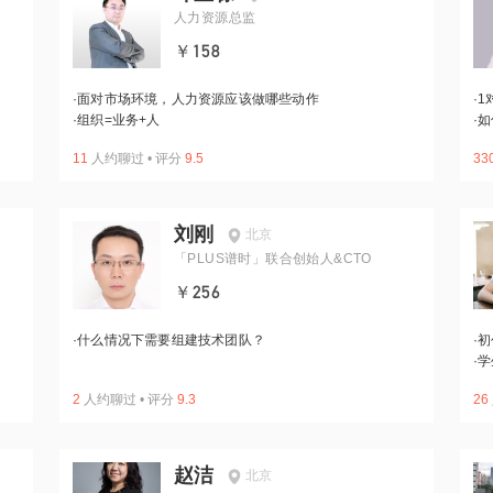
人力资源总监
￥158
·
面对市场环境，人力资源应该做哪些动作
·
1
·
组织=业务+人
·
如
11
人约聊过
•
评分
9.5
33
刘刚
北京
「PLUS谱时」联合创始人&CTO
￥256
·
什么情况下需要组建技术团队？
·
初
·
学
2
人约聊过
•
评分
9.3
26
赵洁
北京