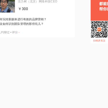
活力树（北京）网络科技CEO
￥300
何玩转新媒体进行有效的品牌营销？
业如何识别团队管理的那些坑儿？
人约聊过
•
评分
-
扫码并关注