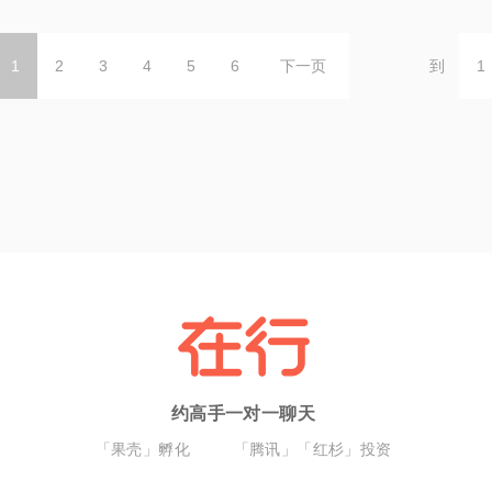
1
2
3
4
5
6
下一页
到
约高手一对一聊天
「果壳」孵化
「腾讯」「红杉」投资