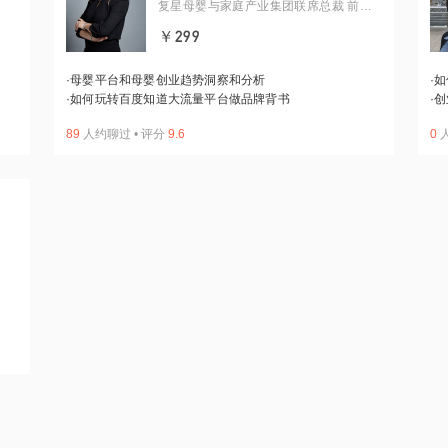
复星母婴与家庭产业集团联席总裁 前美
柚高级副总裁兼母婴业务总经理 前百度
￥299
母婴负责人 全栈产品运营导师
·
母婴平台和母婴创业趋势洞察和分析
·
如
·
如何玩转百度知道大流量平台做品牌背书
·
创
89
人约聊过
•
评分
9.6
0