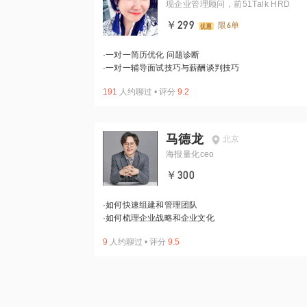
现企业管理顾问，前51Talk HRD
￥299
限6单
·
一对一简历优化 问题诊断
·
一对一辅导面试技巧与薪酬谈判技巧
191
人约聊过
•
评分
9.2
马德龙
北京
海报量化ceo
￥300
·
如何快速组建和管理团队
·
如何梳理企业战略和企业文化
9
人约聊过
•
评分
9.5