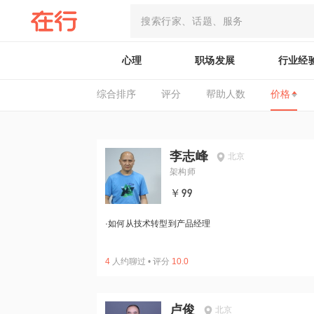
心理
职场发展
行业经
综合排序
评分
帮助人数
价格
李志峰
北京
架构师
￥99
·
如何从技术转型到产品经理
4
人约聊过
•
评分
10.0
卢俊
北京