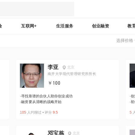
验
互联网+
生活服务
创业融资
教
选择价格
李亚
北京
南开大学现代管理研究所所长
￥100
·
寻找靠谱的合伙人助你创业成功
·
创
·
融资要从清晰的战略开始
·
初
105
人约聊过
•
评分
9.5
5
邓宝栋
北京