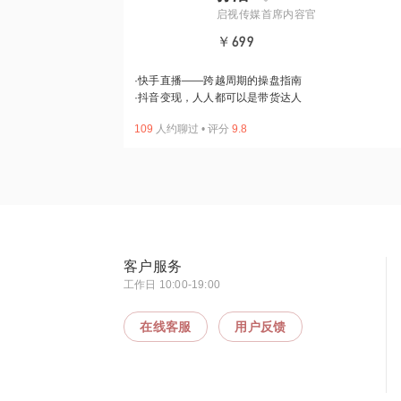
启视传媒首席内容官
￥699
·
快手直播——跨越周期的操盘指南
·
抖音变现，人人都可以是带货达人
109
人约聊过
•
评分
9.8
客户服务
工作日 10:00-19:00
在线客服
用户反馈