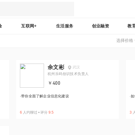
验
互联网+
生活服务
创业融资
教
选择价格
余文彬
武汉
杭州乐码创识技术负责人
￥400
·
带你全面了解企业信息化建设
·
如
6
人约聊过
•
评分
9.5
3