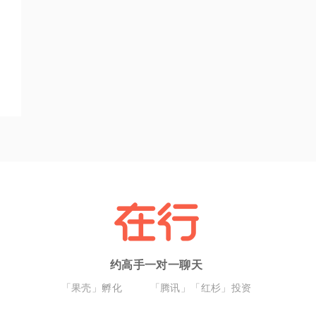
约高手一对一聊天
「果壳」孵化
「腾讯」「红杉」投资