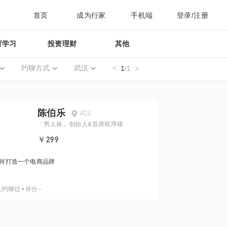
首页
成为行家
手机端
登录/注册
育学习
投资理财
其他
约聊方式
武汉
1
/1
陈伯乐
武汉
「男人袜」创始人&首席程序猿
￥299
何打造一个电商品牌
人约聊过
•
评分
-