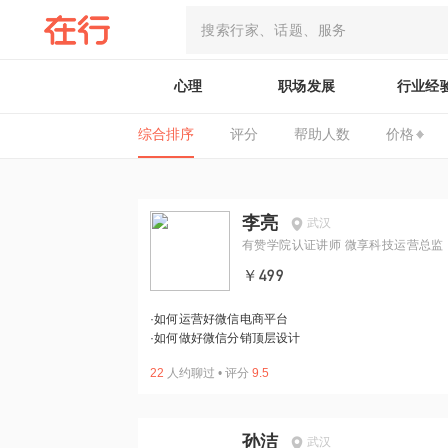
心理
职场发展
行业经
综合排序
评分
帮助人数
价格
李亮
武汉
有赞学院认证讲师 微享科技运营总监
￥499
·
如何运营好微信电商平台
·
如何做好微信分销顶层设计
22
人约聊过
•
评分
9.5
孙洁
武汉