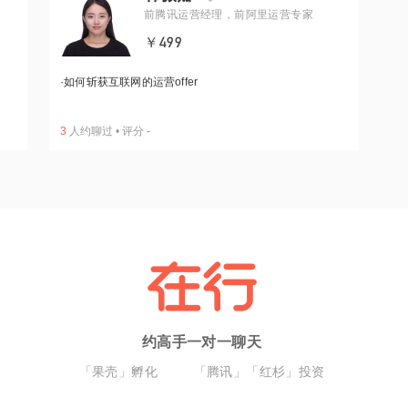
前腾讯运营经理，前阿里运营专家
￥499
·
如何斩获互联网的运营offer
3
人约聊过
•
评分
-
约高手一对一聊天
「果壳」孵化
「腾讯」「红杉」投资