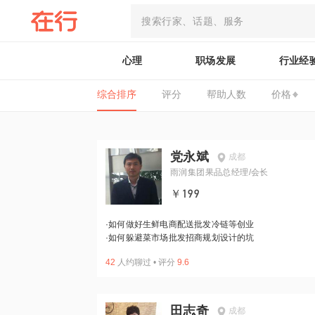
心理
职场发展
行业经
综合排序
评分
帮助人数
价格
党永斌
成都
雨润集团果品总经理/会长
￥199
·
如何做好生鲜电商配送批发冷链等创业
·
如何躲避菜市场批发招商规划设计的坑
42
人约聊过
•
评分
9.6
田志奇
成都