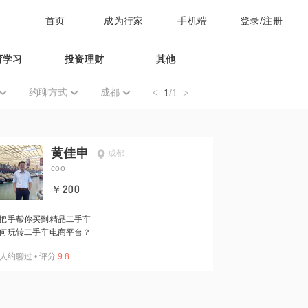
首页
成为行家
手机端
登录/注册
育学习
投资理财
其他
约聊方式
成都
1
/1
黄佳申
成都
coo
￥200
把手帮你买到精品二手车
何玩转二手车电商平台？
人约聊过
•
评分
9.8