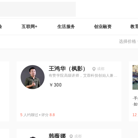
验
互联网+
生活服务
创业融资
教
选择价格
王鸿华（枫影）
成都
有赞学院高级讲师，艾蓉科技创始人兼C
EO
￥300
·
手
·
如
5
人约聊过
•
评分
8.8
12
韩薇娜
成都