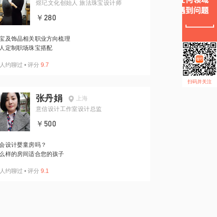
煜玘文化创始人 旅法珠宝设计师
￥280
宝及饰品相关职业方向梳理
人定制职场珠宝搭配
人约聊过
•
评分
9.7
扫码并关注
张丹娟
上海
意信设计工作室设计总监
￥500
会设计婴童房吗？
么样的房间适合您的孩子
人约聊过
•
评分
9.1