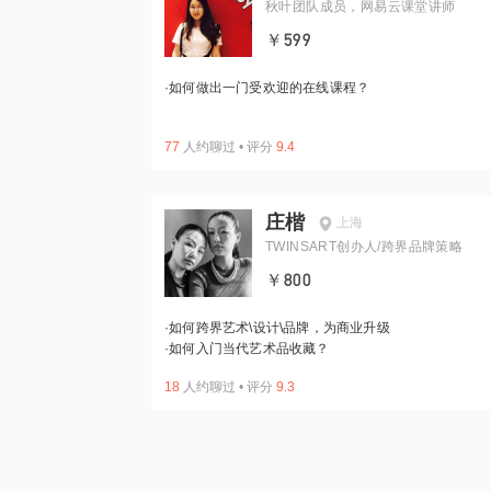
秋叶团队成员，网易云课堂讲师
￥599
·
如何做出一门受欢迎的在线课程？
77
人约聊过
•
评分
9.4
庄楷
上海
TWINSART创办人/跨界品牌策略
￥800
·
如何跨界艺术\设计\品牌，为商业升级
·
如何入门当代艺术品收藏？
18
人约聊过
•
评分
9.3