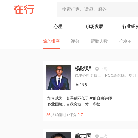
心理
职场发展
行业经
综合排序
评分
帮助人数
价格
杨晓明
上海
管理心理学博士、PCC级教练、培训
家
￥199
·
如何成为一名课酬不低于8k的自由讲师
·
职业困境，自我突破一对一私教
36
人约聊过
•
评分
9.7
龚志国
上海