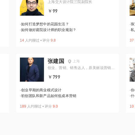
上海交大设计院三院副院长
￥99
·
如何打造梦想中的花园生活？
·
珠
·
如何做好庭院设计师的职业规划？
·
私
14
人约聊过
•
评分
9.8
37
张建国
上海
创业、营销、销售达人，原美丽说营销总
监
￥799
·
创业早期的商业模式设计
·
你
·
初创团队和新产品如何低成本营销
·
什
189
人约聊过
•
评分
9.0
10