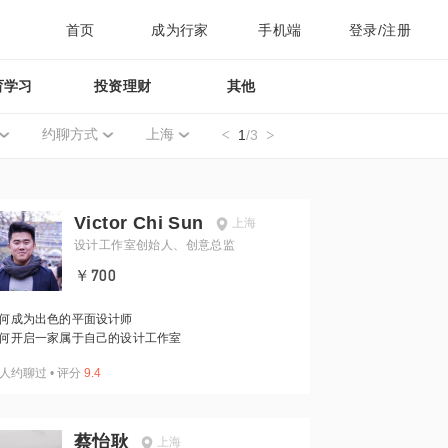
首页
成为行家
手机端
登录/注册
育学习
投资理财
其他
约聊方式
上海
1
/3
Victor Chi Sun
上海
设计工作室创始人、创意总监
￥700
何成为出色的平面设计师
何开启一家属于自己的设计工作室
人约聊过
•
评分
9.4
蔡怡耿
上海