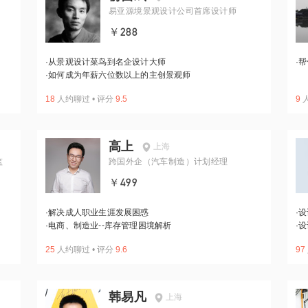
易亚源境景观设计公司首席设计师
￥288
·
从景观设计菜鸟到名企设计大师
·
帮
·
如何成为年薪六位数以上的主创景观师
18
人约聊过
•
评分
9.5
9
高上
上海
监
跨国外企（汽车制造）计划经理
￥499
·
解决成人职业生涯发展困惑
·
设
·
电商、制造业--库存管理困境解析
·
设
25
人约聊过
•
评分
9.6
97
韩易凡
上海