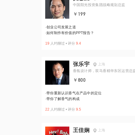
中国阳光投资集团战略规划总监
￥199
·
创业公司发展之道
·
如何制作有价值的PPT报告？
19
人约聊过
•
评分
9.4
张乐宇
上海
香氛设计师，双马香精华东区运营总
￥800
·
带你重新认识香气在产品中的定位
·
带你了解香气的构成
22
人约聊过
•
评分
9.5
王佳娴
上海