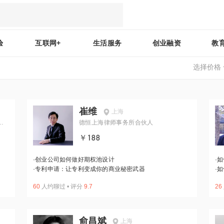
验
互联网+
生活服务
创业融资
教
选择价格
崔维
上海
专
德恒上海律师事务所合伙人
￥188
·
创业公司如何做好期权池设计
·
如
·
专利申请：让专利变成你的商业秘密武器
·
如
60
人约聊过
•
评分
9.7
26
俞昌斌
上海