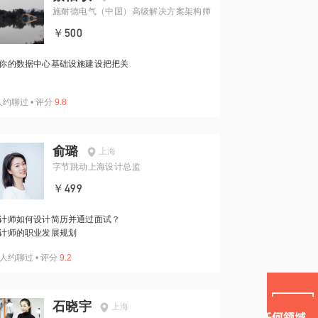
施耐德电气（中国）高级解决方案架构师
￥500
你的数据中心基础设施建设把把关
人约聊过
•
评分
9.8
俞璐
上海
字节跳动上海设计总监
￥499
计师如何设计简历并通过面试？
计师的职业发展规划
人约聊过
•
评分
9.2
石晓宇
上海