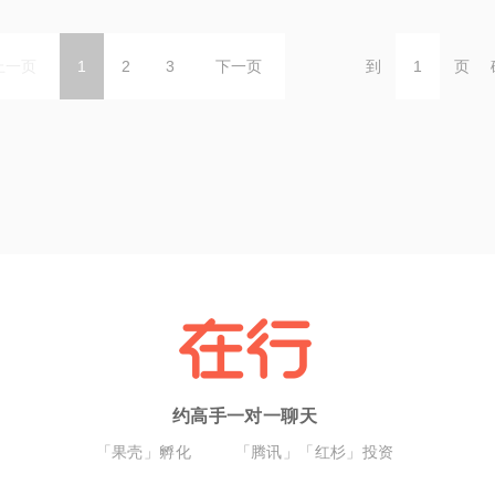
上一页
1
2
3
下一页
到
页
约高手一对一聊天
「果壳」孵化
「腾讯」「红杉」投资