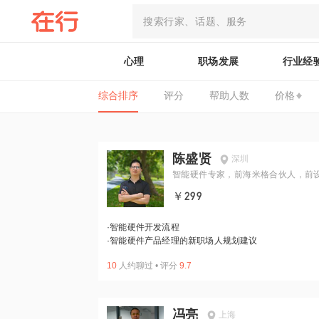
心理
职场发展
行业经
综合排序
评分
帮助人数
价格
陈盛贤
深圳
智能硬件专家，前海米格合伙人，前
总监
￥299
·
智能硬件开发流程
·
智能硬件产品经理的新职场人规划建议
10
人约聊过
•
评分
9.7
冯亮
上海