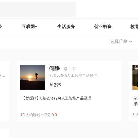
验
互联网+
生活服务
创业融资
教
选择价格
何静
北京
设计
全球500强人工智能产品经理
￥299
·
【暂缓约】0基础转行AI人工智能产品经理
·
制
·
手
19
人约聊过
•
评分
9.0
5