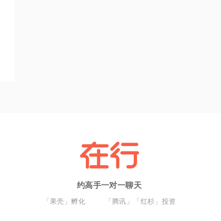
约高手一对一聊天
「果壳」孵化
「腾讯」「红杉」投资