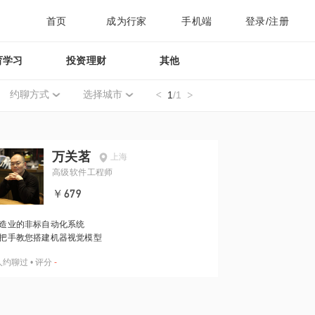
首页
成为行家
手机端
登录/注册
育学习
投资理财
其他
约聊方式
选择城市
1
/1
万关茗
上海
高级软件工程师
￥679
造业的非标自动化系统
把手教您搭建机器视觉模型
人约聊过
•
评分
-