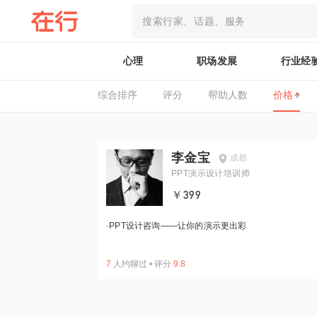
心理
职场发展
行业经
综合排序
评分
帮助人数
价格
李金宝
成都
PPT演示设计培训师
￥399
·
PPT设计咨询——让你的演示更出彩
7
人约聊过
•
评分
9.8