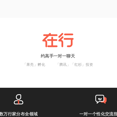
约高手一对一聊天
「果壳」孵化
「腾讯」「红杉」投资
数万行家分布全领域
一对一个性化交流