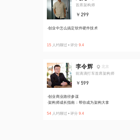
首席架构师
￥299
·
创业中怎么搞定软件硬件技术
15
人约聊过
•
评分
9.4
李令辉
北京
前滴滴打车首席架构师
￥599
·
创业商业路径参谋
·
架构师成长指南：帮你成为架构大拿
54
人约聊过
•
评分
9.4