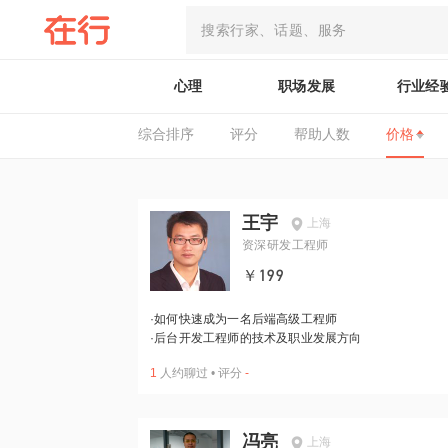
心理
职场发展
行业经
综合排序
评分
帮助人数
价格
王宇
上海
资深研发工程师
￥199
·
如何快速成为一名后端高级工程师
·
后台开发工程师的技术及职业发展方向
1
人约聊过
•
评分
-
冯亮
上海