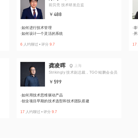
前贝壳 技术研发总监
￥488
·
如何进行技术管理
·
非
·
如何设计一个灵活的系统
·
开
6
人约聊过
•
评分
9.7
17
龚凌晖
上海
Strikingly 技术副总裁，TGO 鲲鹏会会员
￥599
·
如何用技术思维驱动产品
·
创业项目早期的技术选型和技术团队搭建
17
人约聊过
•
评分
9.7