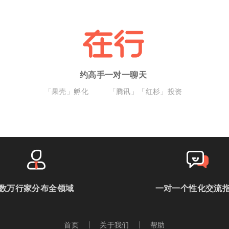
约高手一对一聊天
「果壳」孵化
「腾讯」「红杉」投资
数万行家分布全领域
一对一个性化交流
首页
关于我们
帮助