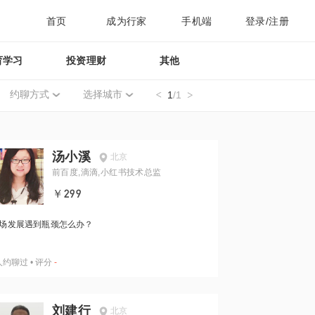
首页
成为行家
手机端
登录/注册
育学习
投资理财
其他
约聊方式
选择城市
1
/1
汤小溪
北京
前百度,滴滴,小红书技术总监
￥299
场发展遇到瓶颈怎么办？
人约聊过
•
评分
-
刘建行
北京