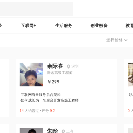
验
互联网+
生活服务
创业融资
教
选择价格
余际喜
深圳
腾讯高级工程师
￥299
·
互联网海量服务后台架构
·
职
·
如何成长为一名后台开发高级工程师
14
人约聊过
•
评分
9.2
0
朱晔
上海