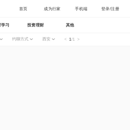
首页
成为行家
手机端
登录/注册
育学习
投资理财
其他
约聊方式
西安
1
/1