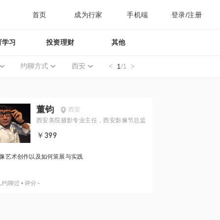
首页
成为行家
手机端
登录/注册
育学习
投资理财
其他
约聊方式
西安
1
/1
董钧
西安
西安美院摄影专业主任，西安影像节总监
￥399
像艺术创作以及如何策展与实践
人约聊过
•
评分
-