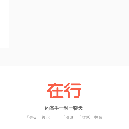
约高手一对一聊天
「果壳」孵化
「腾讯」「红杉」投资