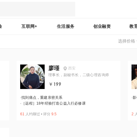
验
互联网+
生活服务
创业融资
教
选择价格
廖瑾
西安
理事长，副秘书长，二级心理咨询师
￥199
·
找到痛点，重建亲密关系
·
影
·
［远程］18年经验打造公益入行必修课
61
人约聊过
•
评分
9.5
2