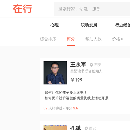
心理
职场发展
行业经
综合排序
评分
帮助人数
价格
王永军
西安
樊登读书联合创始人
￥199
·
如何让你的孩子爱上读书？
·
如何提升社群运营的质量及线上活动开展
39
人约聊过
•
评分
9.6
孔斌
西安