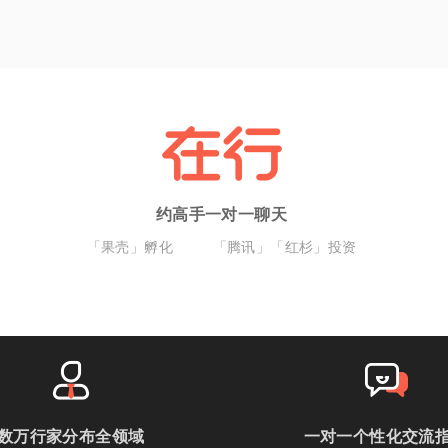
约高手一对一聊天
「果壳」孵化
「腾讯」「红杉」投资
数万行家分布全领域
一对一个性化交流