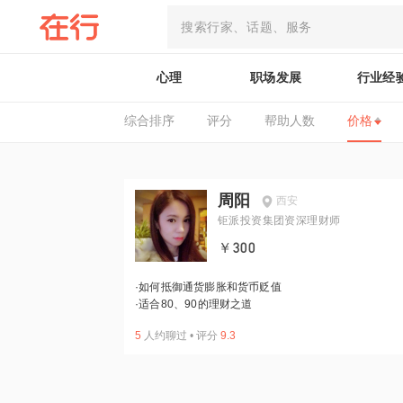
心理
职场发展
行业经
综合排序
评分
帮助人数
价格
周阳
西安
钜派投资集团资深理财师
￥300
·
如何抵御通货膨胀和货币贬值
·
适合80、90的理财之道
5
人约聊过
•
评分
9.3