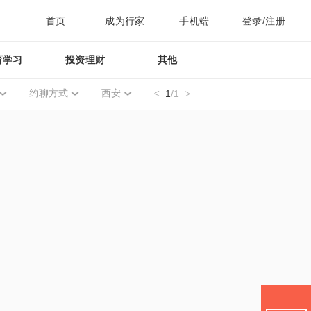
首页
成为行家
手机端
登录/注册
育学习
投资理财
其他
约聊方式
西安
1
/1