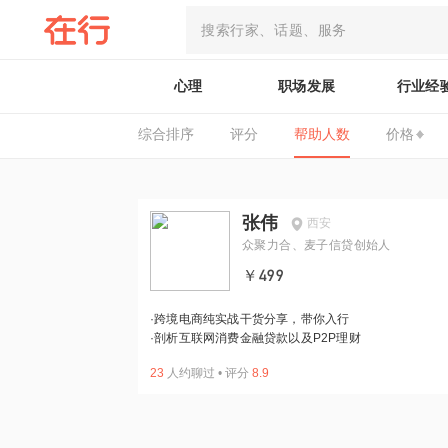
心理
职场发展
行业经
综合排序
评分
帮助人数
价格
张伟
西安
众聚力合、麦子信贷创始人
￥499
·
跨境电商纯实战干货分享，带你入行
·
剖析互联网消费金融贷款以及P2P理财
23
人约聊过
•
评分
8.9