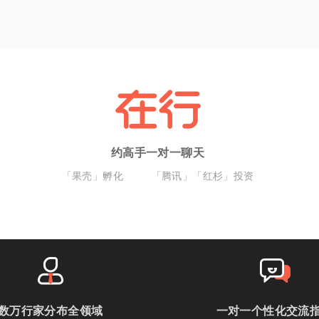
约高手一对一聊天
「果壳」孵化
「腾讯」「红杉」投资
数万行家分布全领域
一对一个性化交流