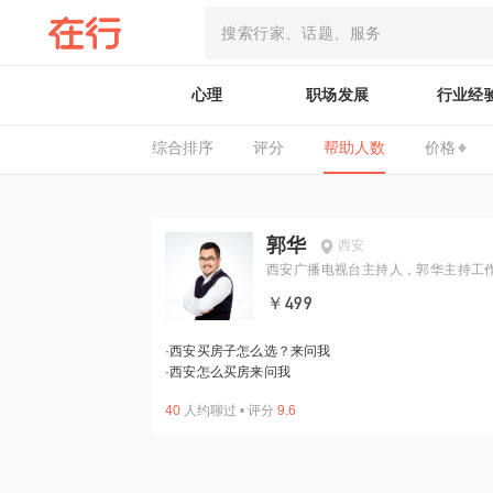
心理
职场发展
行业经
综合排序
评分
帮助人数
价格
郭华
西安
西安广播电视台主持人，郭华主持工
￥499
·
西安买房子怎么选？来问我
·
西安怎么买房来问我
40
人约聊过
•
评分
9.6