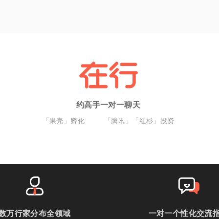
约高手一对一聊天
「果壳」孵化
「腾讯」「红杉」投资
数万行家分布全领域
一对一个性化交流