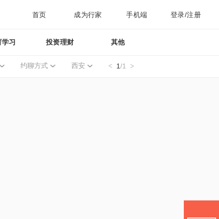
首页
成为行家
手机端
登录/注册
育学习
投资理财
其他
约聊方式
西安
1
/1