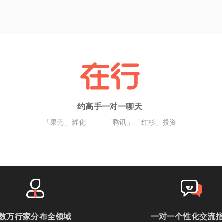
约高手一对一聊天
「果壳」孵化
「腾讯」「红杉」投资
数万行家分布全领域
一对一个性化交流