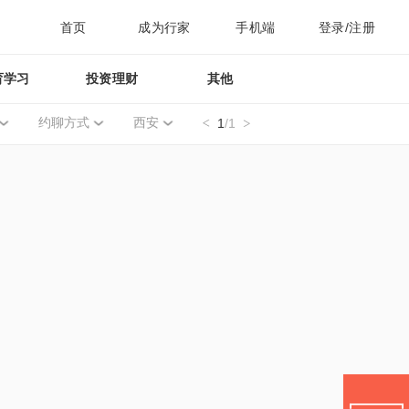
首页
成为行家
手机端
登录/注册
育学习
投资理财
其他
约聊方式
西安
1
/1