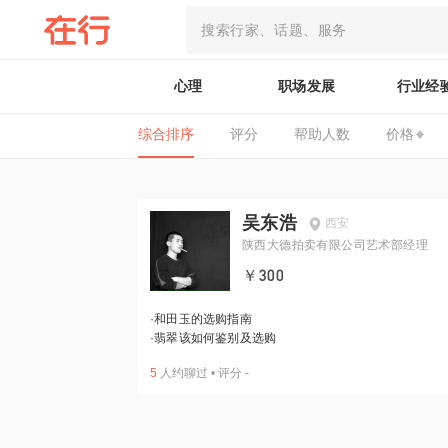
心理
职场发展
行业经
综合排序
评分
帮助人数
价格
吴东浩
西安
陕西大德拍卖有限公司艺术部经理
￥300
·
和田玉的选购指南
·
翡翠该如何鉴别及选购
5
人约聊过
•
评分
-