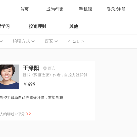
首页
成为行家
手机端
登录/注册
育学习
投资理财
其他
约聊方式
西安
1
/1
王泽阳
西安
新书《深度改变》作者，自控力社群创始
人
￥499
自控力帮助自己养成好习惯，重塑自我
人约聊过
•
评分
9.2