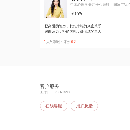
中国心理学会注册心理师、国家二级
咨询师，高校心理督导师、国际注册
￥599
家庭咨询师，国际注册高级催眠师
·
提高爱的能力，拥抱幸福的亲密关系
·
缓解压力，拒绝内耗，做情绪的主人
5
人约聊过
•
评分
9.2
客户服务
工作日 10:00-19:00
在线客服
用户反馈