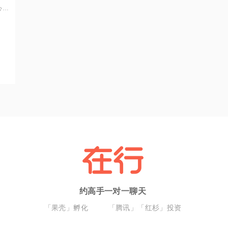
心理
婚姻
约高手一对一聊天
「果壳」孵化
「腾讯」「红杉」投资