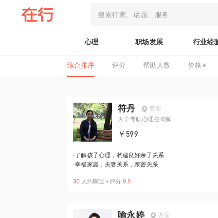
心理
职场发展
行业经
综合排序
评分
帮助人数
价格
符丹
西安
大学专职心理咨询师
￥599
·
了解孩子心理，构建良好亲子关系
·
幸福家庭，夫妻关系，亲密关系
30
人约聊过
•
评分
9.8
喻永婷
西安