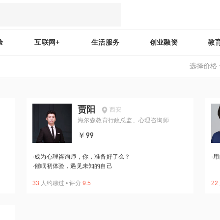
验
互联网+
生活服务
创业融资
教
选择价格
贾阳
西安
海尔森教育行政总监、心理咨询师
￥99
·
成为心理咨询师，你，准备好了么？
·
用
·
催眠初体验，遇见未知的自己
33
人约聊过
•
评分
9.5
22