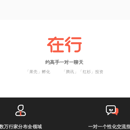
约高手一对一聊天
「果壳」孵化
「腾讯」「红杉」投资
数万行家分布全领域
一对一个性化交流