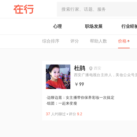
心理
职场发展
行业经
综合排序
评分
帮助人数
价格
杜鹃
西安
西安广播电视台主持人，美妆公众号
￥99
·
边聊边逛：女主播带你保养彩妆一次搞定
·
组团：一起来变瘦
37
人约聊过
•
评分
9.2