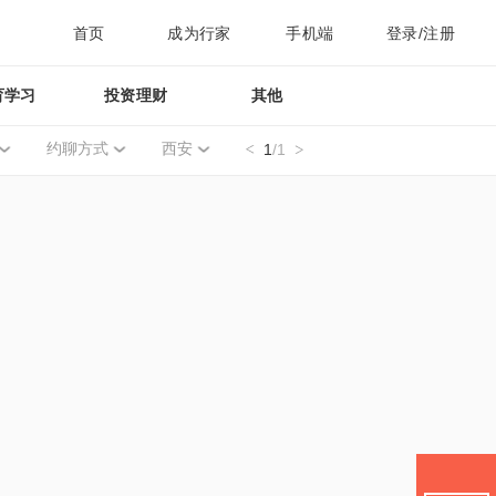
首页
成为行家
手机端
登录/注册
育学习
投资理财
其他
约聊方式
西安
1
/1