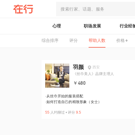
心理
职场发展
行业经
综合排序
评分
帮助人数
价格
羽颜
西安
《丝巾美人》品牌主理人
￥480
·
从丝巾开始的服装搭配
·
如何打造自己的精致形象（女士）
55
人约聊过
•
评分
9.5