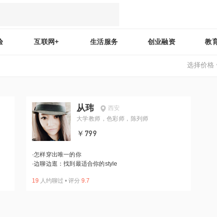
验
互联网+
生活服务
创业融资
教
选择价格
从玮
西安
大学教师，色彩师，陈列师
￥799
·
怎样穿出唯一的你
·
边聊边逛：找到最适合你的style
19
人约聊过
•
评分
9.7