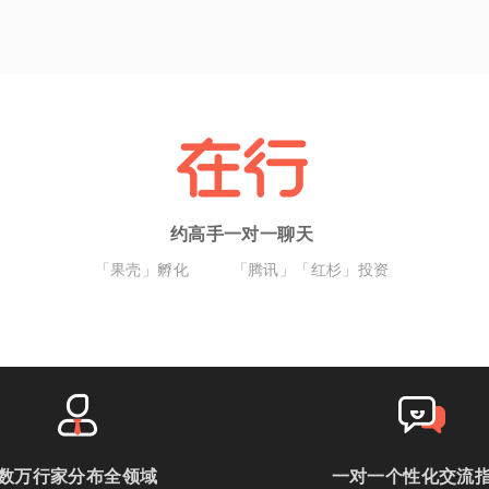
约高手一对一聊天
「果壳」孵化
「腾讯」「红杉」投资
数万行家分布全领域
一对一个性化交流