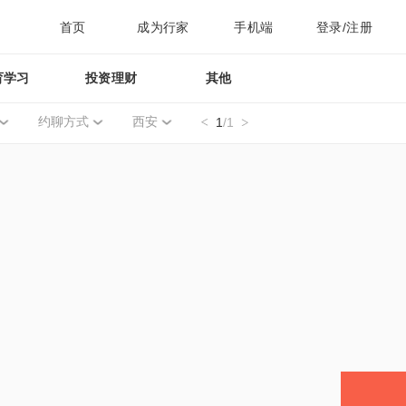
首页
成为行家
手机端
登录/注册
育学习
投资理财
其他
约聊方式
西安
1
/1