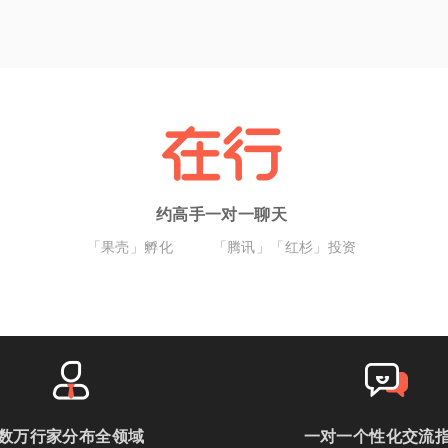
约高手一对一聊天
「果壳」孵化
「腾讯」「红杉」投资
数万行家分布全领域
一对一个性化交流