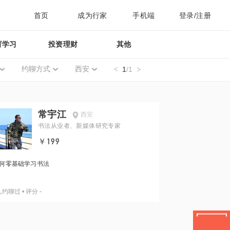
首页
成为行家
手机端
登录/注册
育学习
投资理财
其他
约聊方式
西安
1
/1
常宇江
西安
书法从业者、新媒体研究专家
￥199
何零基础学习书法
人约聊过
•
评分
-