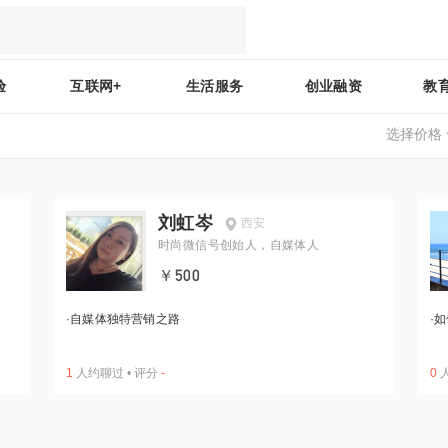
验
互联网+
生活服务
创业融资
教
选择价格
刘虹岑
西安
时尚微信号创始人，自媒体人
￥500
·
自媒体独特营销之路
·
如
1
人约聊过
•
评分
-
0