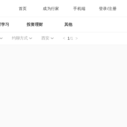
首页
成为行家
手机端
登录/注册
育学习
投资理财
其他
约聊方式
西安
1
/1