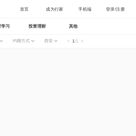
首页
成为行家
手机端
登录/注册
育学习
投资理财
其他
约聊方式
西安
1
/1