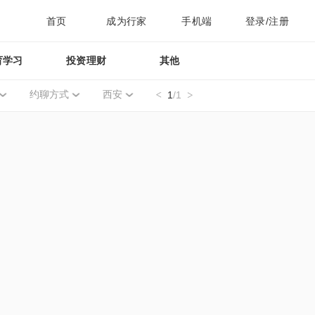
首页
成为行家
手机端
登录/注册
育学习
投资理财
其他
约聊方式
西安
1
/1