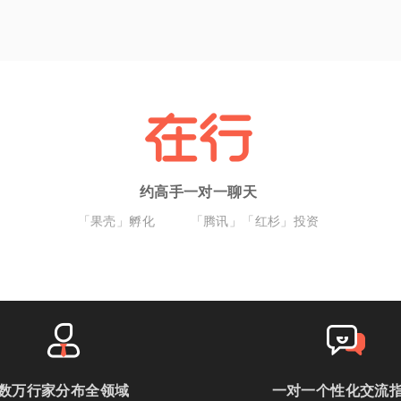
约高手一对一聊天
「果壳」孵化
「腾讯」「红杉」投资
数万行家分布全领域
一对一个性化交流