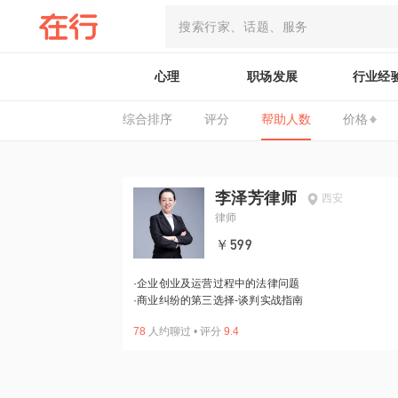
心理
职场发展
行业经
综合排序
评分
帮助人数
价格
李泽芳律师
西安
律师
￥599
·
企业创业及运营过程中的法律问题
·
商业纠纷的第三选择-谈判实战指南
78
人约聊过
•
评分
9.4