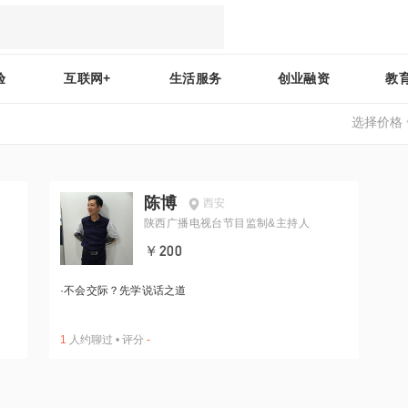
验
互联网+
生活服务
创业融资
教
选择价格
陈博
西安
陕西广播电视台节目监制&主持人
￥200
·
不会交际？先学说话之道
1
人约聊过
•
评分
-