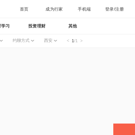
首页
成为行家
手机端
登录/注册
育学习
投资理财
其他
约聊方式
西安
1
/1