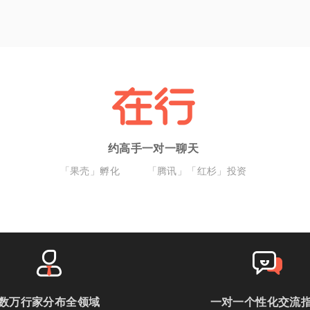
约高手一对一聊天
「果壳」孵化
「腾讯」「红杉」投资
数万行家分布全领域
一对一个性化交流