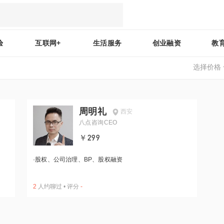
验
互联网+
生活服务
创业融资
教
选择价格
周明礼
西安
八点咨询CEO
￥299
·
股权、公司治理、BP、股权融资
2
人约聊过
•
评分
-