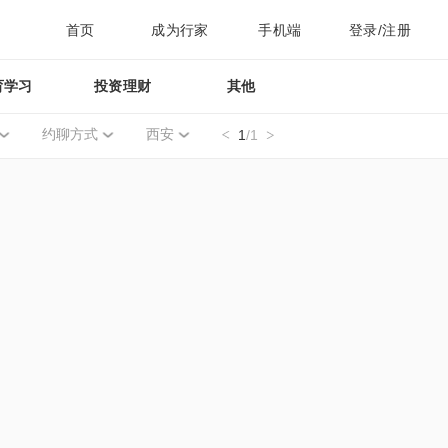
首页
成为行家
手机端
登录/注册
育学习
投资理财
其他
约聊方式
西安
1
/1