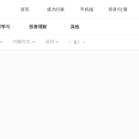
首页
成为行家
手机端
登录/注册
育学习
投资理财
其他
约聊方式
深圳
1
/1